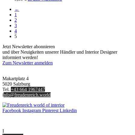
←
1
2
3
4
5
Jetzt Newsletter abonnieren
und über Neuigkeiten unserer Händler und Interior Designer
informiert werden!
Zum Newsletter anmelden
FREUDENREICH world of interior GmbH
Makartplatz 4
5020 Salzburg
Tel.
+43 664 1967447
i
nfo@freudenreich.world
Facebook
Instagram
Pinterest
Linkedin
UNTERNEHMEN
I
nterior Design Blog