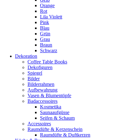
Orange
Rot
Lila Violett
Pink
Blau
Grün
Grau
Braun
Schwarz
Dekoration
Coffee Table Books
Dekofiguren
Spiegel
Bilder
Bilderrahmen
Aufbewahrung
Vasen & Blumentöpfe
Badaccessoires
Kosmetika
Saunaaufgüsse
Seifen & Schaum
Accessoires
Raumdüfte & Kerzenschein
Raumdüfte & Duftkerzen