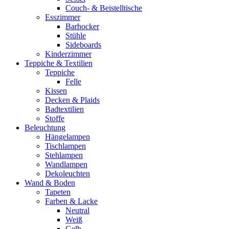
Couch- & Beistelltische
Esszimmer
Barhocker
Stühle
Sideboards
Kinderzimmer
Teppiche & Textilien
Teppiche
Felle
Kissen
Decken & Plaids
Badtextilien
Stoffe
Beleuchtung
Hängelampen
Tischlampen
Stehlampen
Wandlampen
Dekoleuchten
Wand & Boden
Tapeten
Farben & Lacke
Neutral
Weiß
Gelb