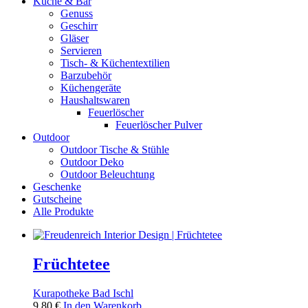
Küche & Bar
Genuss
Geschirr
Gläser
Servieren
Tisch- & Küchentextilien
Barzubehör
Küchengeräte
Haushaltswaren
Feuerlöscher
Feuerlöscher Pulver
Outdoor
Outdoor Tische & Stühle
Outdoor Deko
Outdoor Beleuchtung
Geschenke
Gutscheine
Alle Produkte
Früchtetee
Kurapotheke Bad Ischl
9,80
€
In den Warenkorb