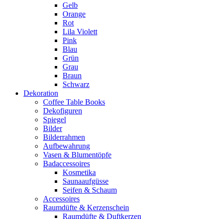
Gelb
Orange
Rot
Lila Violett
Pink
Blau
Grün
Grau
Braun
Schwarz
Dekoration
Coffee Table Books
Dekofiguren
Spiegel
Bilder
Bilderrahmen
Aufbewahrung
Vasen & Blumentöpfe
Badaccessoires
Kosmetika
Saunaaufgüsse
Seifen & Schaum
Accessoires
Raumdüfte & Kerzenschein
Raumdüfte & Duftkerzen