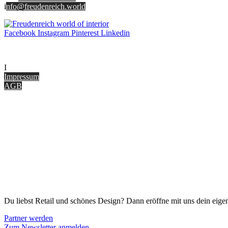
i
nfo@freudenreich.world
Facebook
Instagram
Pinterest
Linkedin
UNTERNEHMEN
I
nterior Design Blog
Impressum
AGB
ONLINE SHOP
Gutscheine
Versand & Lieferung
Zahlungsmöglichkeiten
Widerrufsbelehrung
Cookie Optionen
Datenschutz
PARTNER WERDEN
Du liebst Retail und schönes Design? Dann eröffne mit uns dein eigen
Partner werden
Zum Newsletter anmelden