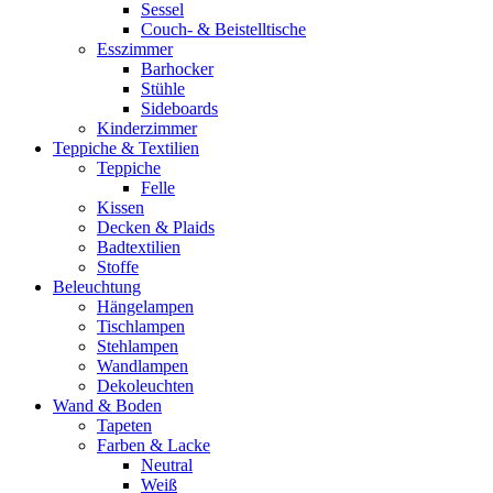
Sessel
Couch- & Beistelltische
Esszimmer
Barhocker
Stühle
Sideboards
Kinderzimmer
Teppiche & Textilien
Teppiche
Felle
Kissen
Decken & Plaids
Badtextilien
Stoffe
Beleuchtung
Hängelampen
Tischlampen
Stehlampen
Wandlampen
Dekoleuchten
Wand & Boden
Tapeten
Farben & Lacke
Neutral
Weiß