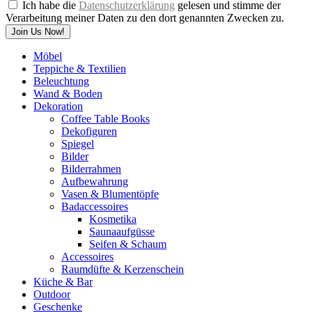
Ich habe die
Datenschutzerklärung
gelesen und stimme der
Verarbeitung meiner Daten zu den dort genannten Zwecken zu.
Join Us Now!
Möbel
Teppiche & Textilien
Beleuchtung
Wand & Boden
Dekoration
Coffee Table Books
Dekofiguren
Spiegel
Bilder
Bilderrahmen
Aufbewahrung
Vasen & Blumentöpfe
Badaccessoires
Kosmetika
Saunaaufgüsse
Seifen & Schaum
Accessoires
Raumdüfte & Kerzenschein
Küche & Bar
Outdoor
Geschenke