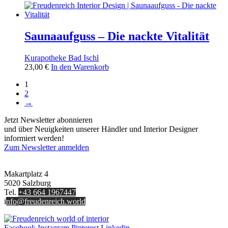
Saunaaufguss – Die nackte Vitalität
Kurapotheke Bad Ischl
23,00
€
In den Warenkorb
1
2
→
Jetzt Newsletter abonnieren
und über Neuigkeiten unserer Händler und Interior Designer
informiert werden!
Zum Newsletter anmelden
FREUDENREICH world of interior GmbH
Makartplatz 4
5020 Salzburg
Tel.
+43 664 1967447
i
nfo@freudenreich.world
Facebook
Instagram
Pinterest
Linkedin