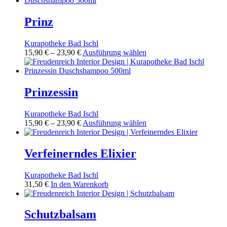
Prinz
Kurapotheke Bad Ischl
Preisspanne:
Dieses
15,90
€
–
23,90
€
Ausführung wählen
15,90 €
Produkt
bis
weist
23,90 €
mehrere
Varianten
Prinzessin
auf.
Die
Kurapotheke Bad Ischl
Optionen
Preisspanne:
Dieses
15,90
€
–
23,90
€
Ausführung wählen
können
15,90 €
Produkt
auf
bis
weist
der
23,90 €
mehrere
Verfeinerndes Elixier
Produktseite
Varianten
gewählt
auf.
werden
Kurapotheke Bad Ischl
Die
31,50
€
In den Warenkorb
Optionen
können
auf
Schutzbalsam
der
Produktseite