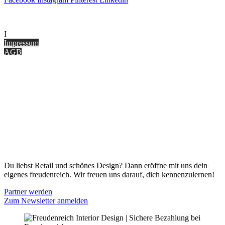
UNTERNEHMEN
I
nterior Design Blog
Impressum
AGB
ONLINE SHOP
Gutscheine
Versand & Lieferung
Zahlungsmöglichkeiten
Widerrufsbelehrung
Cookie Optionen
Datenschutz
PARTNER WERDEN
Du liebst Retail und schönes Design? Dann eröffne mit uns dein
eigenes freudenreich. Wir freuen uns darauf, dich kennenzulernen!
Partner werden
Zum Newsletter anmelden