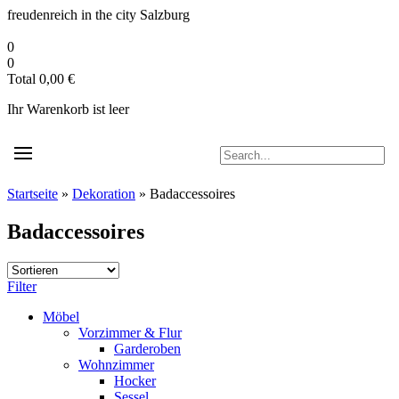
Zum
freudenreich in the city
Salzburg
Inhalt
springen
0
0
Total
0,00
€
Ihr Warenkorb ist leer
Startseite
»
Dekoration
»
Badaccessoires
Badaccessoires
Filter
Möbel
Vorzimmer & Flur
Garderoben
Wohnzimmer
Hocker
Sessel