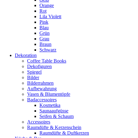
Orange
Rot
Lila Violett
Pink
Blau
Grün
Grau
Braun
Schwarz
Dekoration
Coffee Table Books
Dekofiguren
Spiegel
Bilder
Bilderrahmen
Aufbewahrung
Vasen & Blumentöpfe
Badaccessoires
Kosmetika
Saunaaufgüsse
Seifen & Schaum
Accessoires
Raumdüfte & Kerzenschein
Raumdüfte & Duftkerzen