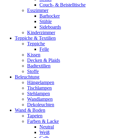
Couch- & Beistelltische
Esszimmer
Barhocker
Stühle
Sideboards
Kinderzimmer
Teppiche & Textilien
Teppiche
Felle
Kissen
Decken & Plaids
Badtextilien
Stoffe
Beleuchtung
Hängelampen
Tischlampen
Stehlampen
Wandlampen
Dekoleuchten
Wand & Boden
Tapeten
Farben & Lacke
Neutral
Weiß
Gelb