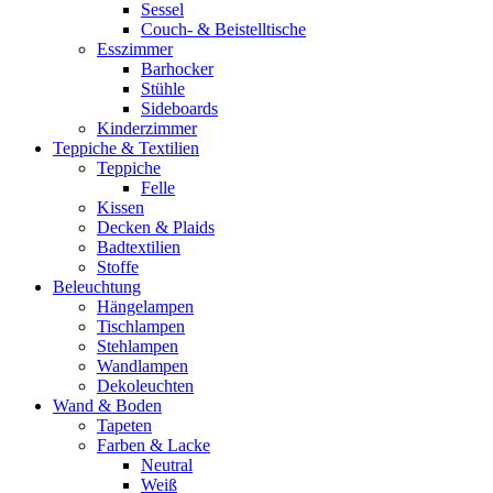
Sessel
Couch- & Beistelltische
Esszimmer
Barhocker
Stühle
Sideboards
Kinderzimmer
Teppiche & Textilien
Teppiche
Felle
Kissen
Decken & Plaids
Badtextilien
Stoffe
Beleuchtung
Hängelampen
Tischlampen
Stehlampen
Wandlampen
Dekoleuchten
Wand & Boden
Tapeten
Farben & Lacke
Neutral
Weiß