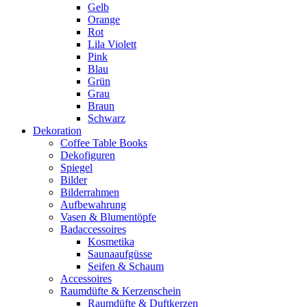
Gelb
Orange
Rot
Lila Violett
Pink
Blau
Grün
Grau
Braun
Schwarz
Dekoration
Coffee Table Books
Dekofiguren
Spiegel
Bilder
Bilderrahmen
Aufbewahrung
Vasen & Blumentöpfe
Badaccessoires
Kosmetika
Saunaaufgüsse
Seifen & Schaum
Accessoires
Raumdüfte & Kerzenschein
Raumdüfte & Duftkerzen