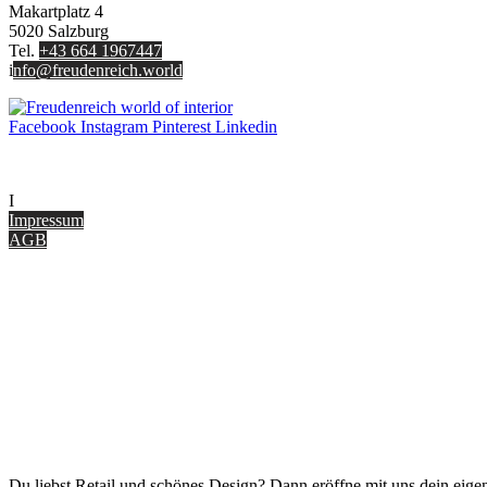
Makartplatz 4
5020 Salzburg
Tel.
+43 664 1967447
i
nfo@freudenreich.world
Facebook
Instagram
Pinterest
Linkedin
UNTERNEHMEN
I
nterior Design Blog
Impressum
AGB
ONLINE SHOP
Gutscheine
Versand & Lieferung
Zahlungsmöglichkeiten
Widerrufsbelehrung
Cookie Optionen
Datenschutz
PARTNER WERDEN
Du liebst Retail und schönes Design? Dann eröffne mit uns dein eigen