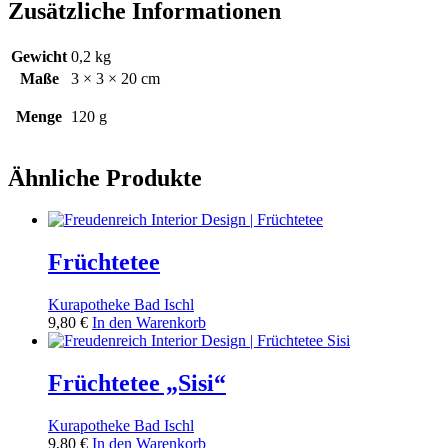
Zusätzliche Informationen
Gewicht
0,2 kg
Maße
3 × 3 × 20 cm
Menge
120 g
Ähnliche Produkte
Früchtetee
Kurapotheke Bad Ischl
9,80
€
In den Warenkorb
Früchtetee „Sisi“
Kurapotheke Bad Ischl
9,80
€
In den Warenkorb