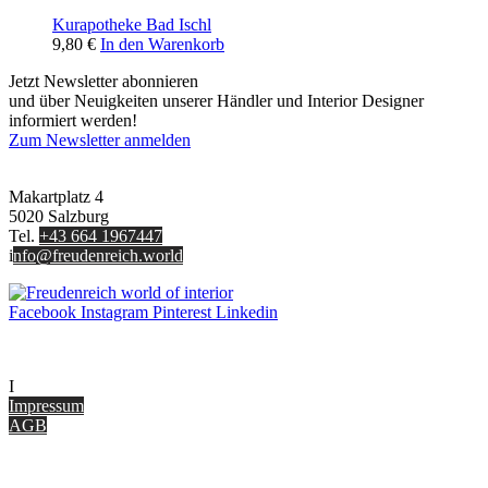
Kurapotheke Bad Ischl
9,80
€
In den Warenkorb
Jetzt Newsletter abonnieren
und über Neuigkeiten unserer Händler und Interior Designer
informiert werden!
Zum Newsletter anmelden
FREUDENREICH world of interior GmbH
Makartplatz 4
5020 Salzburg
Tel.
+43 664 1967447
i
nfo@freudenreich.world
Facebook
Instagram
Pinterest
Linkedin
UNTERNEHMEN
I
nterior Design Blog
Impressum
AGB
ONLINE SHOP