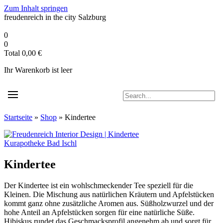
Zum Inhalt springen
freudenreich in the city
Salzburg
0
0
Total
0,00
€
Ihr Warenkorb ist leer
Startseite
»
Shop
»
Kindertee
Kurapotheke Bad Ischl
Kindertee
Der Kindertee ist ein wohlschmeckender Tee speziell für die
Kleinen. Die Mischung aus natürlichen Kräutern und Apfelstücken
kommt ganz ohne zusätzliche Aromen aus. Süßholzwurzel und der
hohe Anteil an Apfelstücken sorgen für eine natürliche Süße.
Hibiskus rundet das Geschmacksprofil angenehm ab und sorgt für