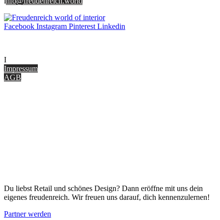
i
nfo@freudenreich.world
Produktseite
gewählt
werden
Facebook
Instagram
Pinterest
Linkedin
UNTERNEHMEN
I
nterior Design Blog
Impressum
AGB
ONLINE SHOP
Gutscheine
Versand & Lieferung
Zahlungsmöglichkeiten
Widerrufsbelehrung
Cookie Optionen
Datenschutz
PARTNER WERDEN
Du liebst Retail und schönes Design? Dann eröffne mit uns dein
eigenes freudenreich. Wir freuen uns darauf, dich kennenzulernen!
Partner werden