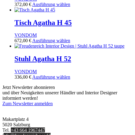
Dieses
372,00
€
Ausführung wählen
Produkt
weist
mehrere
Tisch Agatha H 45
Varianten
auf.
VONDOM
Die
Dieses
672,00
€
Ausführung wählen
Optionen
Produkt
können
weist
auf
mehrere
Stuhl Agatha H 52
der
Varianten
Produktseite
auf.
gewählt
VONDOM
Die
werden
Dieses
336,00
€
Ausführung wählen
Optionen
Produkt
können
Jetzt Newsletter abonnieren
weist
auf
und über Neuigkeiten unserer Händler und Interior Designer
mehrere
der
informiert werden!
Varianten
Produktseite
Zum Newsletter anmelden
auf.
gewählt
FREUDENREICH world of interior GmbH
Die
werden
Optionen
Makartplatz 4
können
5020 Salzburg
auf
Tel.
+43 664 1967447
der