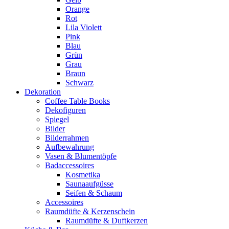
Orange
Rot
Lila Violett
Pink
Blau
Grün
Grau
Braun
Schwarz
Dekoration
Coffee Table Books
Dekofiguren
Spiegel
Bilder
Bilderrahmen
Aufbewahrung
Vasen & Blumentöpfe
Badaccessoires
Kosmetika
Saunaaufgüsse
Seifen & Schaum
Accessoires
Raumdüfte & Kerzenschein
Raumdüfte & Duftkerzen