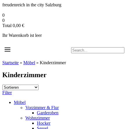
Zum
freudenreich in the city
Salzburg
Inhalt
springen
0
0
Total
0,00
€
Ihr Warenkorb ist leer
Startseite
»
Möbel
»
Kinderzimmer
Kinderzimmer
Filter
Möbel
Vorzimmer & Flur
Garderoben
Wohnzimmer
Hocker
Sessel