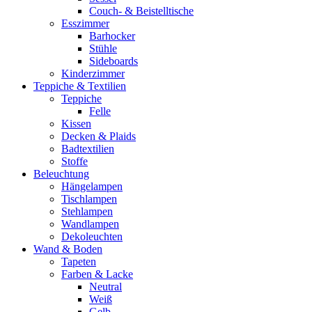
Couch- & Beistelltische
Esszimmer
Barhocker
Stühle
Sideboards
Kinderzimmer
Teppiche & Textilien
Teppiche
Felle
Kissen
Decken & Plaids
Badtextilien
Stoffe
Beleuchtung
Hängelampen
Tischlampen
Stehlampen
Wandlampen
Dekoleuchten
Wand & Boden
Tapeten
Farben & Lacke
Neutral
Weiß
Gelb