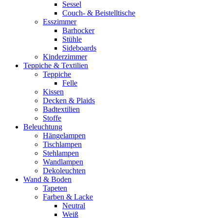
Sessel
Couch- & Beistelltische
Esszimmer
Barhocker
Stühle
Sideboards
Kinderzimmer
Teppiche & Textilien
Teppiche
Felle
Kissen
Decken & Plaids
Badtextilien
Stoffe
Beleuchtung
Hängelampen
Tischlampen
Stehlampen
Wandlampen
Dekoleuchten
Wand & Boden
Tapeten
Farben & Lacke
Neutral
Weiß