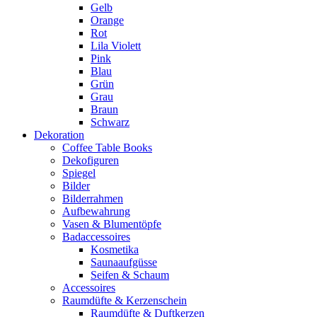
Gelb
Orange
Rot
Lila Violett
Pink
Blau
Grün
Grau
Braun
Schwarz
Dekoration
Coffee Table Books
Dekofiguren
Spiegel
Bilder
Bilderrahmen
Aufbewahrung
Vasen & Blumentöpfe
Badaccessoires
Kosmetika
Saunaaufgüsse
Seifen & Schaum
Accessoires
Raumdüfte & Kerzenschein
Raumdüfte & Duftkerzen