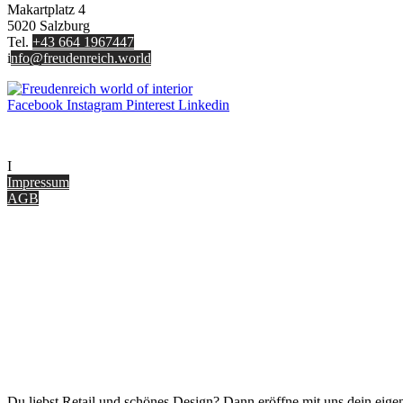
Makartplatz 4
5020 Salzburg
Tel.
+43 664 1967447
i
nfo@freudenreich.world
Facebook
Instagram
Pinterest
Linkedin
UNTERNEHMEN
I
nterior Design Blog
Impressum
AGB
ONLINE SHOP
Gutscheine
Versand & Lieferung
Zahlungsmöglichkeiten
Widerrufsbelehrung
Cookie Optionen
Datenschutz
PARTNER WERDEN
Du liebst Retail und schönes Design? Dann eröffne mit uns dein eigen