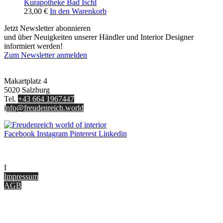
Kurapotheke Bad Ischl
23,00
€
In den Warenkorb
Jetzt Newsletter abonnieren
und über Neuigkeiten unserer Händler und Interior Designer
informiert werden!
Zum Newsletter anmelden
FREUDENREICH world of interior GmbH
Makartplatz 4
5020 Salzburg
Tel.
+43 664 1967447
i
nfo@freudenreich.world
Facebook
Instagram
Pinterest
Linkedin
UNTERNEHMEN
I
nterior Design Blog
Impressum
AGB
ONLINE SHOP
Gutscheine