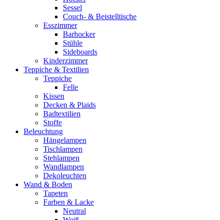
Sessel
Couch- & Beistelltische
Esszimmer
Barhocker
Stühle
Sideboards
Kinderzimmer
Teppiche & Textilien
Teppiche
Felle
Kissen
Decken & Plaids
Badtextilien
Stoffe
Beleuchtung
Hängelampen
Tischlampen
Stehlampen
Wandlampen
Dekoleuchten
Wand & Boden
Tapeten
Farben & Lacke
Neutral
Weiß