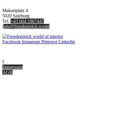
FREUDENREICH world of interior GmbH
Makartplatz 4
5020 Salzburg
Tel.
+43 664 1967447
i
nfo@freudenreich.world
Facebook
Instagram
Pinterest
Linkedin
UNTERNEHMEN
I
nterior Design Blog
Impressum
AGB
ONLINE SHOP
Gutscheine
Versand & Lieferung
Zahlungsmöglichkeiten
Widerrufsbelehrung
Cookie Optionen
Datenschutz
PARTNER WERDEN