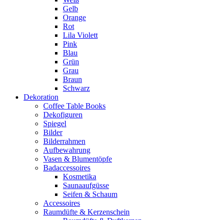
Gelb
Orange
Rot
Lila Violett
Pink
Blau
Grün
Grau
Braun
Schwarz
Dekoration
Coffee Table Books
Dekofiguren
Spiegel
Bilder
Bilderrahmen
Aufbewahrung
Vasen & Blumentöpfe
Badaccessoires
Kosmetika
Saunaaufgüsse
Seifen & Schaum
Accessoires
Raumdüfte & Kerzenschein