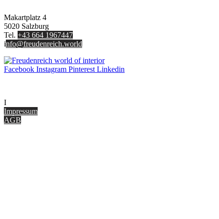
FREUDENREICH world of interior GmbH
Makartplatz 4
5020 Salzburg
Tel.
+43 664 1967447
i
nfo@freudenreich.world
Facebook
Instagram
Pinterest
Linkedin
UNTERNEHMEN
I
nterior Design Blog
Impressum
AGB
ONLINE SHOP
Gutscheine
Versand & Lieferung
Zahlungsmöglichkeiten
Widerrufsbelehrung
Cookie Optionen
Datenschutz
PARTNER WERDEN