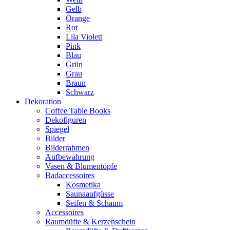
Gelb
Orange
Rot
Lila Violett
Pink
Blau
Grün
Grau
Braun
Schwarz
Dekoration
Coffee Table Books
Dekofiguren
Spiegel
Bilder
Bilderrahmen
Aufbewahrung
Vasen & Blumentöpfe
Badaccessoires
Kosmetika
Saunaaufgüsse
Seifen & Schaum
Accessoires
Raumdüfte & Kerzenschein