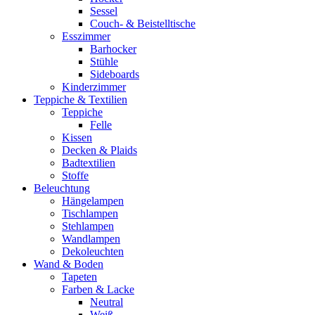
Sessel
Couch- & Beistelltische
Esszimmer
Barhocker
Stühle
Sideboards
Kinderzimmer
Teppiche & Textilien
Teppiche
Felle
Kissen
Decken & Plaids
Badtextilien
Stoffe
Beleuchtung
Hängelampen
Tischlampen
Stehlampen
Wandlampen
Dekoleuchten
Wand & Boden
Tapeten
Farben & Lacke
Neutral
Weiß