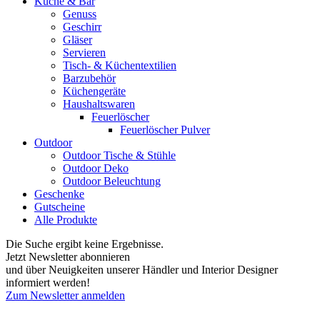
Küche & Bar
Genuss
Geschirr
Gläser
Servieren
Tisch- & Küchentextilien
Barzubehör
Küchengeräte
Haushaltswaren
Feuerlöscher
Feuerlöscher Pulver
Outdoor
Outdoor Tische & Stühle
Outdoor Deko
Outdoor Beleuchtung
Geschenke
Gutscheine
Alle Produkte
Die Suche ergibt keine Ergebnisse.
Jetzt Newsletter abonnieren
und über Neuigkeiten unserer Händler und Interior Designer
informiert werden!
Zum Newsletter anmelden
FREUDENREICH world of interior GmbH