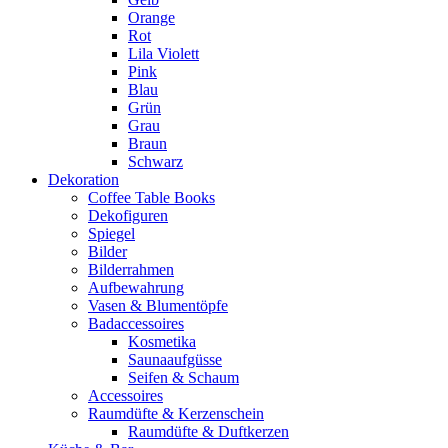
Orange
Rot
Lila Violett
Pink
Blau
Grün
Grau
Braun
Schwarz
Dekoration
Coffee Table Books
Dekofiguren
Spiegel
Bilder
Bilderrahmen
Aufbewahrung
Vasen & Blumentöpfe
Badaccessoires
Kosmetika
Saunaaufgüsse
Seifen & Schaum
Accessoires
Raumdüfte & Kerzenschein
Raumdüfte & Duftkerzen