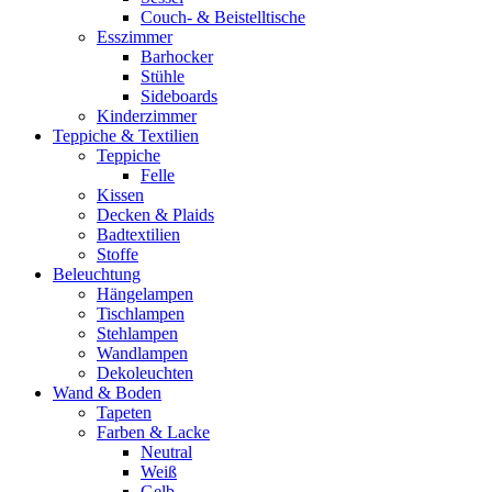
Couch- & Beistelltische
Esszimmer
Barhocker
Stühle
Sideboards
Kinderzimmer
Teppiche & Textilien
Teppiche
Felle
Kissen
Decken & Plaids
Badtextilien
Stoffe
Beleuchtung
Hängelampen
Tischlampen
Stehlampen
Wandlampen
Dekoleuchten
Wand & Boden
Tapeten
Farben & Lacke
Neutral
Weiß
Gelb