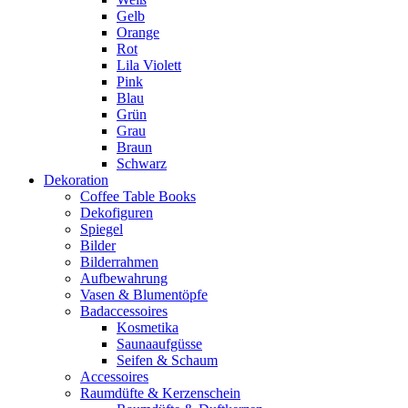
Gelb
Orange
Rot
Lila Violett
Pink
Blau
Grün
Grau
Braun
Schwarz
Dekoration
Coffee Table Books
Dekofiguren
Spiegel
Bilder
Bilderrahmen
Aufbewahrung
Vasen & Blumentöpfe
Badaccessoires
Kosmetika
Saunaaufgüsse
Seifen & Schaum
Accessoires
Raumdüfte & Kerzenschein