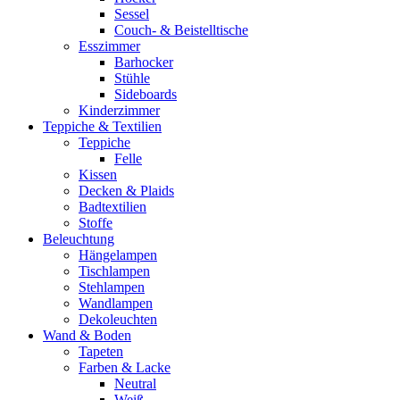
Sessel
Couch- & Beistelltische
Esszimmer
Barhocker
Stühle
Sideboards
Kinderzimmer
Teppiche & Textilien
Teppiche
Felle
Kissen
Decken & Plaids
Badtextilien
Stoffe
Beleuchtung
Hängelampen
Tischlampen
Stehlampen
Wandlampen
Dekoleuchten
Wand & Boden
Tapeten
Farben & Lacke
Neutral
Weiß