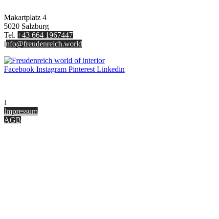
FREUDENREICH world of interior GmbH
Makartplatz 4
5020 Salzburg
Tel.
+43 664 1967447
i
nfo@freudenreich.world
Facebook
Instagram
Pinterest
Linkedin
UNTERNEHMEN
I
nterior Design Blog
Impressum
AGB
ONLINE SHOP
Gutscheine
Versand & Lieferung
Zahlungsmöglichkeiten
Widerrufsbelehrung
Cookie Optionen
Datenschutz
PARTNER WERDEN