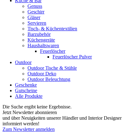
Küche & Bar
Genuss
Geschirr
Gläser
Servieren
Tisch- & Küchentextilien
Barzubehör
Küchengeräte
Haushaltswaren
Feuerlöscher
Feuerlöscher Pulver
Outdoor
Outdoor Tische & Stühle
Outdoor Deko
Outdoor Beleuchtung
Geschenke
Gutscheine
Alle Produkte
Die Suche ergibt keine Ergebnisse.
Jetzt Newsletter abonnieren
und über Neuigkeiten unserer Händler und Interior Designer
informiert werden!
Zum Newsletter anmelden
FREUDENREICH world of interior GmbH