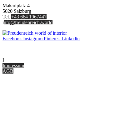
Makartplatz 4
5020 Salzburg
Tel.
+43 664 1967447
i
nfo@freudenreich.world
Facebook
Instagram
Pinterest
Linkedin
UNTERNEHMEN
I
nterior Design Blog
Impressum
AGB
ONLINE SHOP
Gutscheine
Versand & Lieferung
Zahlungsmöglichkeiten
Widerrufsbelehrung
Cookie Optionen
Datenschutz
PARTNER WERDEN