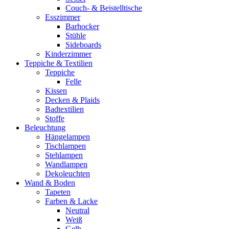
Couch- & Beistelltische
Esszimmer
Barhocker
Stühle
Sideboards
Kinderzimmer
Teppiche & Textilien
Teppiche
Felle
Kissen
Decken & Plaids
Badtextilien
Stoffe
Beleuchtung
Hängelampen
Tischlampen
Stehlampen
Wandlampen
Dekoleuchten
Wand & Boden
Tapeten
Farben & Lacke
Neutral
Weiß
Gelb