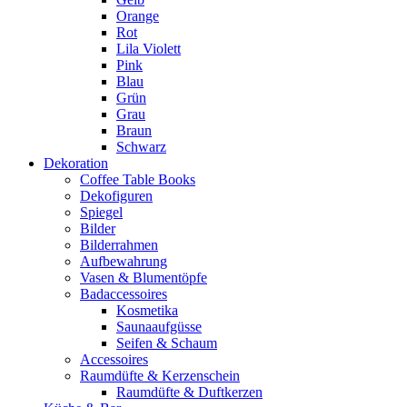
Orange
Rot
Lila Violett
Pink
Blau
Grün
Grau
Braun
Schwarz
Dekoration
Coffee Table Books
Dekofiguren
Spiegel
Bilder
Bilderrahmen
Aufbewahrung
Vasen & Blumentöpfe
Badaccessoires
Kosmetika
Saunaaufgüsse
Seifen & Schaum
Accessoires
Raumdüfte & Kerzenschein
Raumdüfte & Duftkerzen