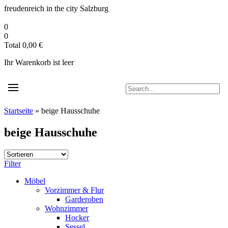
Zum
freudenreich in the city
Salzburg
Inhalt
springen
0
0
Total
0,00
€
Ihr Warenkorb ist leer
Startseite
»
beige Hausschuhe
beige Hausschuhe
Filter
Möbel
Vorzimmer & Flur
Garderoben
Wohnzimmer
Hocker
Sessel