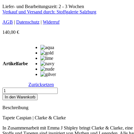
Liefer- und Bearbeitungszeit: 2 - 3 Wochen
Verkauf und Versand durch: Stoffgalerie Salzburg
AGB
|
Datenschutz
|
Widerruf
140,00
€
Artikelfarbe
Zurücksetzen
Tapete
Caspian
In den Warenkorb
|
6
Beschreibung
Farben
Menge
Tapete Caspian | Clarke & Clarke
In Zusammenarbeit mit Emma J Shipley bringt Clarke & Clarke, eine 
Stoffe und Tapeten sind inspiriert von Mythen und Legenden. Alle h