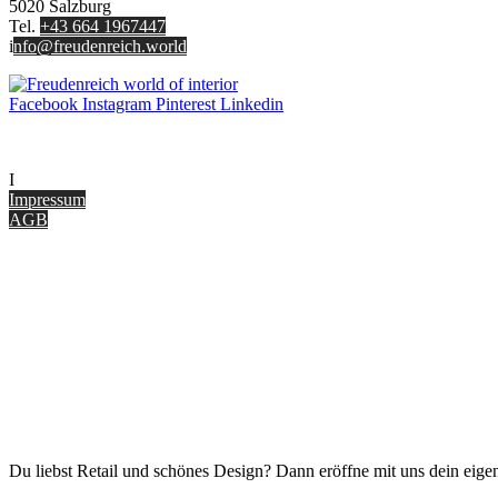
5020 Salzburg
können
Tel.
+43 664 1967447
auf
i
nfo@freudenreich.world
der
Produktseite
gewählt
Facebook
Instagram
Pinterest
Linkedin
werden
UNTERNEHMEN
I
nterior Design Blog
Impressum
AGB
ONLINE SHOP
Gutscheine
Versand & Lieferung
Zahlungsmöglichkeiten
Widerrufsbelehrung
Cookie Optionen
Datenschutz
PARTNER WERDEN
Du liebst Retail und schönes Design? Dann eröffne mit uns dein eigen