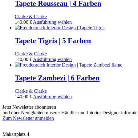
mehrere
Tapete Rousseau | 4 Farben
der
Varianten
Produktseite
auf.
gewählt
Clarke & Clarke
Die
werden
Dieses
140,00
€
Ausführung wählen
Optionen
Produkt
können
weist
auf
mehrere
Tapete Tigris | 5 Farben
der
Varianten
Produktseite
auf.
gewählt
Clarke & Clarke
Die
werden
Dieses
140,00
€
Ausführung wählen
Optionen
Produkt
können
weist
auf
mehrere
Tapete Zambezi | 6 Farben
der
Varianten
Produktseite
auf.
gewählt
Clarke & Clarke
Die
werden
Dieses
140,00
€
Ausführung wählen
Optionen
Produkt
können
Jetzt Newsletter abonnieren
weist
auf
und über Neuigkeiten unserer Händler und Interior Designer informie
mehrere
der
Zum Newsletter anmelden
Varianten
Produktseite
FREUDENREICH world of interior GmbH
auf.
gewählt
Die
werden
Makartplatz 4
Optionen