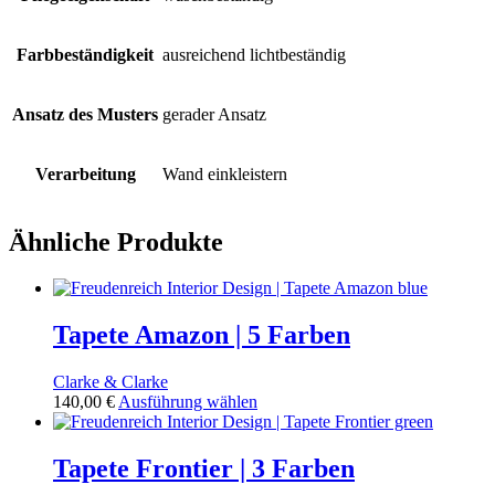
Farbbeständigkeit
ausreichend lichtbeständig
Ansatz des Musters
gerader Ansatz
Verarbeitung
Wand einkleistern
Ähnliche Produkte
Tapete Amazon | 5 Farben
Clarke & Clarke
Dieses
140,00
€
Ausführung wählen
Produkt
weist
mehrere
Tapete Frontier | 3 Farben
Varianten