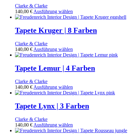
auf.
Clarke & Clarke
Die
Dieses
140,00
€
Ausführung wählen
Optionen
Produkt
können
weist
auf
mehrere
Tapete Kruger | 8 Farben
der
Varianten
Produktseite
auf.
gewählt
Clarke & Clarke
Die
werden
Dieses
140,00
€
Ausführung wählen
Optionen
Produkt
können
weist
auf
mehrere
Tapete Lemur | 4 Farben
der
Varianten
Produktseite
auf.
gewählt
Clarke & Clarke
Die
werden
Dieses
140,00
€
Ausführung wählen
Optionen
Produkt
können
weist
auf
mehrere
Tapete Lynx | 3 Farben
der
Varianten
Produktseite
auf.
gewählt
Clarke & Clarke
Die
werden
Dieses
140,00
€
Ausführung wählen
Optionen
Produkt
können
weist
auf