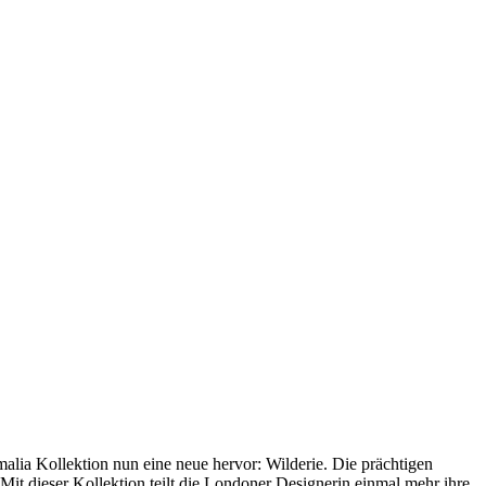
alia Kollektion nun eine neue hervor: Wilderie.
Die prächtigen
Mit dieser Kollektion teilt die Londoner Designerin einmal mehr ihre