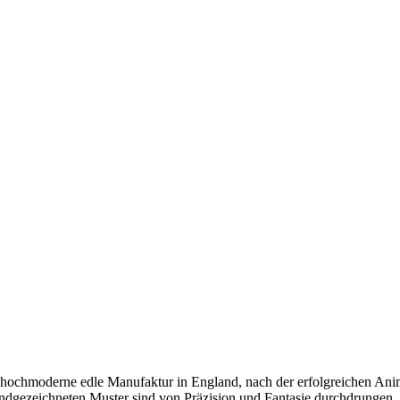
hochmoderne edle Manufaktur in England, nach der erfolgreichen Anim
andgezeichneten Muster sind von Präzision und Fantasie durchdrungen.