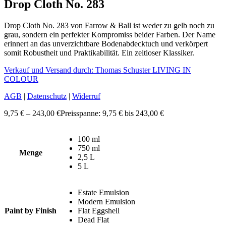
Drop Cloth No. 283
Drop Cloth No. 283 von Farrow & Ball ist weder zu gelb noch zu
grau, sondern ein perfekter Kompromiss beider Farben. Der Name
erinnert an das unverzichtbare Bodenabdecktuch und verkörpert
somit Robustheit und Praktikabilität. Ein zeitloser Klassiker.
Verkauf und Versand durch: Thomas Schuster LIVING IN
COLOUR
AGB
|
Datenschutz
|
Widerruf
9,75
€
–
243,00
€
Preisspanne: 9,75 € bis 243,00 €
100 ml
750 ml
Menge
2,5 L
5 L
Estate Emulsion
Modern Emulsion
Paint by Finish
Flat Eggshell
Dead Flat