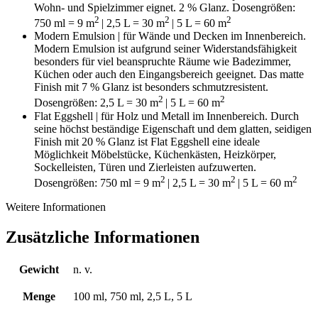
Wohn- und Spielzimmer eignet. 2 % Glanz. Dosengrößen:
2
2
2
750 ml = 9
m
| 2,5 L = 30
m
| 5 L = 60 m
Modern Emulsion | für Wände und Decken im Innenbereich.
Modern Emulsion ist aufgrund seiner Widerstandsfähigkeit
besonders für viel beanspruchte Räume wie Badezimmer,
Küchen oder auch den Eingangsbereich geeignet. Das matte
Finish mit 7 % Glanz ist besonders schmutzresistent.
2
2
Dosengrößen: 2,5 L = 30 m
| 5 L = 60 m
Flat Eggshell | für Holz und Metall im Innenbereich. Durch
seine höchst beständige Eigenschaft und dem glatten, seidigen
Finish mit 20 % Glanz ist Flat Eggshell eine ideale
Möglichkeit Möbelstücke, Küchenkästen, Heizkörper,
Sockelleisten, Türen und Zierleisten aufzuwerten.
2
2
2
Dosengrößen: 750 ml = 9 m
| 2,5 L = 30 m
| 5 L = 60 m
Weitere Informationen
Zusätzliche Informationen
Gewicht
n. v.
Menge
100 ml, 750 ml, 2,5 L, 5 L