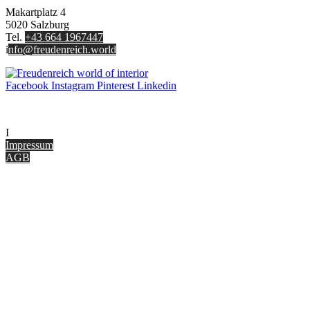
Makartplatz 4
5020 Salzburg
Tel.
+43 664 1967447
i
nfo@freudenreich.world
Facebook
Instagram
Pinterest
Linkedin
UNTERNEHMEN
I
nterior Design Blog
Impressum
AGB
ONLINE SHOP
Gutscheine
Versand & Lieferung
Zahlungsmöglichkeiten
Widerrufsbelehrung
Cookie Optionen
Datenschutz
PARTNER WERDEN