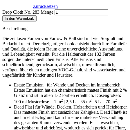
Zurücksetzen
Drop Cloth No. 283 Menge
In den Warenkorb
Beschreibung
Die zeitlosen Farben von Farrow & Ball sind mit viel Sorgfalt und
Bedacht kreiert. Der einzigartiger Look entsteht durch ihre Farbtiefe
und Qualität, die jedem Raum eine unvergleichliche Ausstrahlung
und Lebendigkeit verleiht. Für die Haltbarkeit der 132 Farben
sorgen die unterschiedlichen Finishs. Alle Finishs sind
schnelltrocknend, geruchsarm, abwischbar, umweltfreundlich,
verfügen über einen niedrigen VOC-Gehalt, sind wasserbasiert und
ungefährlich für Kinder und Haustiere.
Estate Emulsion | für Wände und Decken im Innenbereich.
Estate Emulsion hat ein charakteristisch mattes Finish mit 2 %
Glanz und ist in allen 132 Farben erhältlich. Dosengrößen:
2
2
2
100 ml Musterdose = 1 m
| 2,5 L = 35 m
| 5 L = 70 m
Dead Flat | für Wände, Decken, Holzarbeiten und Heizkörper.
D
as matteste Finish mit zusätzlicher Zähigkeit. Dead Flat® ist
auch mehrflächig und kann für eine mühelose Verwandlung
des gesamten Raums verwendet werden. Es ist waschbar,
abwischbar und abriebfest, wodurch es sich perfekt für Flure,