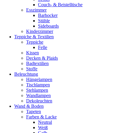
Couch- & Beistelltische
Esszimmer
Barhocker
Stühle
Sideboards
Kinderzimmer
Teppiche & Textilien
Teppiche
Felle
Kissen
Decken & Plaids
Badtextilien
Stoffe
Beleuchtung
Hängelampen
Tischlampen
Stehlampen
Wandlampen
Dekoleuchten
Wand & Boden
Tapeten
Farben & Lacke
Neutral
Weiß
Gelb