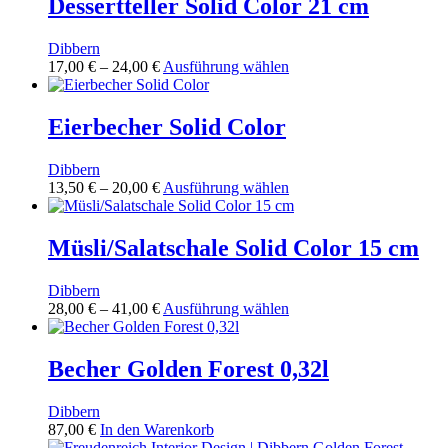
Dessertteller Solid Color 21 cm
der
Varianten
Produktseite
auf.
gewählt
Dibbern
Die
werden
Preisspanne:
Dieses
17,00
€
–
24,00
€
Ausführung wählen
Optionen
17,00 €
Produkt
können
bis
weist
auf
24,00 €
mehrere
Eierbecher Solid Color
der
Varianten
Produktseite
auf.
gewählt
Dibbern
Die
werden
Preisspanne:
Dieses
13,50
€
–
20,00
€
Ausführung wählen
Optionen
13,50 €
Produkt
können
bis
weist
auf
20,00 €
mehrere
Müsli/Salatschale Solid Color 15 cm
der
Varianten
Produktseite
auf.
gewählt
Dibbern
Die
werden
Preisspanne:
Dieses
28,00
€
–
41,00
€
Ausführung wählen
Optionen
28,00 €
Produkt
können
bis
weist
auf
41,00 €
mehrere
Becher Golden Forest 0,32l
der
Varianten
Produktseite
auf.
gewählt
Dibbern
Die
werden
87,00
€
In den Warenkorb
Optionen