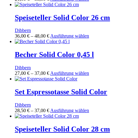
21,00 €
Produkt
bis
weist
33,00 €
mehrere
Speiseteller Solid Color 26 cm
Varianten
auf.
Dibbern
Die
Preisspanne:
Dieses
36,00
€
–
48,00
€
Ausführung wählen
Optionen
36,00 €
Produkt
können
bis
weist
auf
48,00 €
mehrere
Becher Solid Color 0,45 l
der
Varianten
Produktseite
auf.
gewählt
Dibbern
Die
werden
Preisspanne:
Dieses
27,00
€
–
37,00
€
Ausführung wählen
Optionen
27,00 €
Produkt
können
bis
weist
auf
37,00 €
mehrere
Set Espressotasse Solid Color
der
Varianten
Produktseite
auf.
gewählt
Dibbern
Die
werden
Preisspanne:
Dieses
28,50
€
–
37,00
€
Ausführung wählen
Optionen
28,50 €
Produkt
können
bis
weist
auf
37,00 €
mehrere
Speiseteller Solid Color 28 cm
der
Varianten
Produktseite
auf.