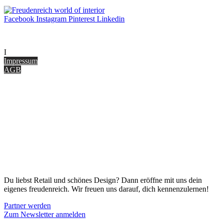
Facebook
Instagram
Pinterest
Linkedin
UNTERNEHMEN
I
nterior Design Blog
Impressum
AGB
ONLINE SHOP
Gutscheine
Versand & Lieferung
Zahlungsmöglichkeiten
Widerrufsbelehrung
Cookie Optionen
Datenschutz
PARTNER WERDEN
Du liebst Retail und schönes Design? Dann eröffne mit uns dein
eigenes freudenreich. Wir freuen uns darauf, dich kennenzulernen!
Partner werden
Zum Newsletter anmelden