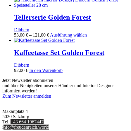
können
auf
der
Tellerserie Golden Forest
Produktseite
gewählt
werden
Dibbern
Preisspanne:
Dieses
53,00
€
–
121,00
€
Ausführung wählen
53,00 €
Produkt
bis
weist
121,00 €
mehrere
Kaffeetasse Set Golden Forest
Varianten
auf.
Dibbern
Die
92,00
€
In den Warenkorb
Optionen
können
Jetzt Newsletter abonnieren
auf
und über Neuigkeiten unserer Händler und Interior Designer
der
informiert werden!
Produktseite
Zum Newsletter anmelden
gewählt
FREUDENREICH world of interior GmbH
werden
Makartplatz 4
5020 Salzburg
Tel.
+43 664 1967447
i
nfo@freudenreich.world