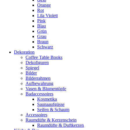
Orange
Rot
Lila Violett
Pink
Blau
Grün
Grau
Braun
Schwarz
Dekoration
Coffee Table Books
Dekofiguren
Spiegel
Bilder
Bilderrahmen
Aufbewahrung
Vasen & Blumentöpfe
Badaccessoires
Kosmetika
Saunaaufgüsse
Seifen & Schaum
Accessoires
Raumdüfte & Kerzenschein
Raumdüfte & Duftkerzen