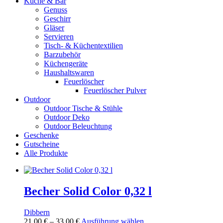
Küche & Bar
Genuss
Geschirr
Gläser
Servieren
Tisch- & Küchentextilien
Barzubehör
Küchengeräte
Haushaltswaren
Feuerlöscher
Feuerlöscher Pulver
Outdoor
Outdoor Tische & Stühle
Outdoor Deko
Outdoor Beleuchtung
Geschenke
Gutscheine
Alle Produkte
Becher Solid Color 0,32 l
Dibbern
Preisspanne:
Dieses
21,00
€
–
33,00
€
Ausführung wählen