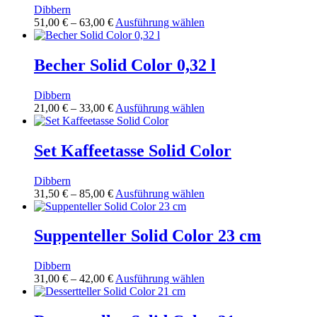
gewählt
Dibbern
Die
werden
Preisspanne:
Dieses
51,00
€
–
63,00
€
Ausführung wählen
Optionen
51,00 €
Produkt
können
bis
weist
auf
63,00 €
mehrere
Becher Solid Color 0,32 l
der
Varianten
Produktseite
auf.
gewählt
Dibbern
Die
werden
Preisspanne:
Dieses
21,00
€
–
33,00
€
Ausführung wählen
Optionen
21,00 €
Produkt
können
bis
weist
auf
33,00 €
mehrere
Set Kaffeetasse Solid Color
der
Varianten
Produktseite
auf.
gewählt
Dibbern
Die
werden
Preisspanne:
Dieses
31,50
€
–
85,00
€
Ausführung wählen
Optionen
31,50 €
Produkt
können
bis
weist
auf
85,00 €
mehrere
Suppenteller Solid Color 23 cm
der
Varianten
Produktseite
auf.
gewählt
Dibbern
Die
werden
Preisspanne:
Dieses
31,00
€
–
42,00
€
Ausführung wählen
Optionen
31,00 €
Produkt
können
bis
weist
auf
42,00 €
mehrere