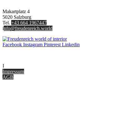
FREUDENREICH world of interior GmbH
Makartplatz 4
5020 Salzburg
Tel.
+43 664 1967447
i
nfo@freudenreich.world
Facebook
Instagram
Pinterest
Linkedin
UNTERNEHMEN
I
nterior Design Blog
Impressum
AGB
ONLINE SHOP
Gutscheine
Versand & Lieferung
Zahlungsmöglichkeiten
Widerrufsbelehrung
Cookie Optionen
Datenschutz
PARTNER WERDEN