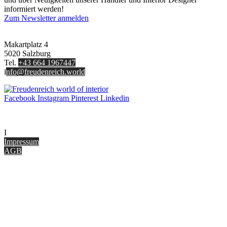
informiert werden!
Zum Newsletter anmelden
FREUDENREICH world of interior GmbH
Makartplatz 4
5020 Salzburg
Tel.
+43 664 1967447
i
nfo@freudenreich.world
Facebook
Instagram
Pinterest
Linkedin
UNTERNEHMEN
I
nterior Design Blog
Impressum
AGB
ONLINE SHOP
Gutscheine
Versand & Lieferung
Zahlungsmöglichkeiten
Widerrufsbelehrung
Cookie Optionen