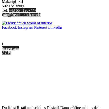
Makartplatz 4
5020 Salzburg
Tel.
+43 664 1967447
i
nfo@freudenreich.world
Facebook
Instagram
Pinterest
Linkedin
UNTERNEHMEN
I
nterior Design Blog
Impressum
AGB
ONLINE SHOP
Gutscheine
Versand & Lieferung
Zahlungsmöglichkeiten
Widerrufsbelehrung
Cookie Optionen
Datenschutz
PARTNER WERDEN
Du liebst Retail und schönes Design? Dann eröffne mit uns dein