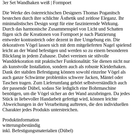
3er Set Wandhaken weiß | Formpoet
Die Werke des österreichischen Designers Thomas Poganitsch
bestechen durch ihre schlichte Ästhetik und zeitlose Eleganz. Ihr
minimalistisches Design sorgt für eine faszinierende Wirkung.
Durch das harmonische Zusammenspiel von Licht und Schatten
fügen sich die Kreationen von Formpoet je nach Platzierung
entweder kontrastreich oder dezent in ihre Umgebung ein. Die
dekorativen Vögel lassen sich mit dem mitgelieferten Nagel spielend
leicht an der Wand befestigen und werden so zu einem besonderen
Blickfang in jedem Zuhause. Dabei vereinen sie stilvolle
Wanddekoration mit praktischer Funktionalität: Sie dienen nicht nur
als kunstvolle Installation, sondern auch als robuste Kleiderhaken.
Dank der stabilen Befestigung können sowohl einzelne Vögel als
auch ganze Schwärme problemlos schwere Jacken, Mäntel oder
Taschen tragen. Zum Lieferumfang gehört selbstverständlich auch
der passende Dübel, sodass Sie lediglich eine Bohrmaschine
benötigen, um die Vögel sicher an der Wand anzubringen. Da jedes
Stück in liebevoller Handarbeit gefertigt wird, können leichte
Abweichungen in der Verarbeitung auftreten, die den individuellen
Charakter jedes Produkts unterstreichen.
Produktinformation
witterungsbeständig
inkl. Befestigungsmaterialien (Dübel)