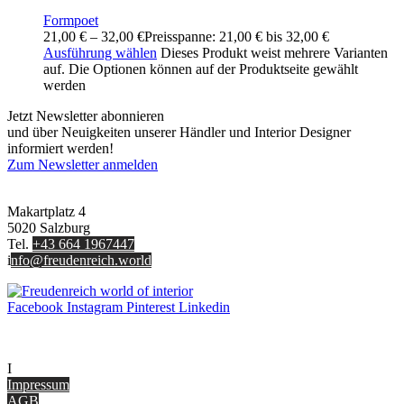
Formpoet
21,00
€
–
32,00
€
Preisspanne: 21,00 € bis 32,00 €
Ausführung wählen
Dieses Produkt weist mehrere Varianten
auf. Die Optionen können auf der Produktseite gewählt
werden
Jetzt Newsletter abonnieren
und über Neuigkeiten unserer Händler und Interior Designer
informiert werden!
Zum Newsletter anmelden
FREUDENREICH world of interior GmbH
Makartplatz 4
5020 Salzburg
Tel.
+43 664 1967447
i
nfo@freudenreich.world
Facebook
Instagram
Pinterest
Linkedin
UNTERNEHMEN
I
nterior Design Blog
Impressum
AGB