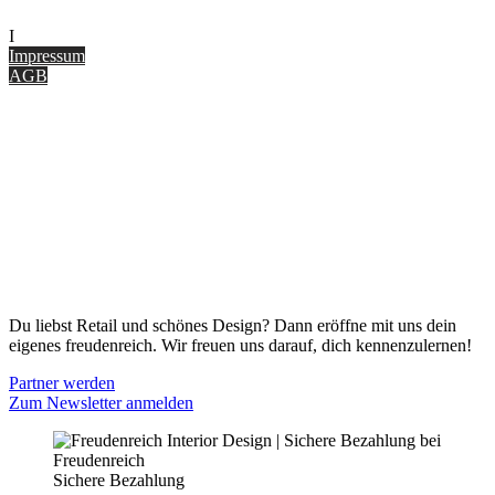
I
nterior Design Blog
Impressum
AGB
ONLINE SHOP
Gutscheine
Versand & Lieferung
Zahlungsmöglichkeiten
Widerrufsbelehrung
Cookie Optionen
Datenschutz
PARTNER WERDEN
Du liebst Retail und schönes Design? Dann eröffne mit uns dein
eigenes freudenreich. Wir freuen uns darauf, dich kennenzulernen!
Partner werden
Zum Newsletter anmelden
Sichere Bezahlung