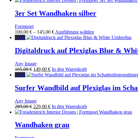
können
bis
weist
auf
145,00 €
mehrere
3er Set Wandhaken silber
der
Varianten
Produktseite
auf.
gewählt
Formpoet
Die
werden
Preisspanne:
Dieses
100,00
€
–
145,00
€
Ausführung wählen
Optionen
100,00 €
Produkt
-10%
können
bis
weist
auf
145,00 €
mehrere
Digitaldruck auf Plexiglas Blue & Whi
der
Varianten
Produktseite
auf.
gewählt
Any Image
Die
werden
Ursprünglicher
Aktueller
165,00
€
149,00
€
In den Warenkorb
Optionen
Preis
Preis
-21%
können
war:
ist:
auf
165,00 €
149,00 €.
Surfer Wandbild auf Plexiglas im Sch
der
Produktseite
gewählt
Any Image
werden
Ursprünglicher
Aktueller
289,00
€
229,00
€
In den Warenkorb
Preis
Preis
war:
ist:
289,00 €
229,00 €.
Wandhaken grau
Formpoet