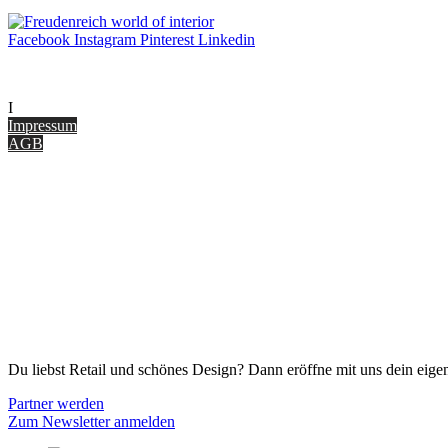
Produktseite
gewählt
Facebook
Instagram
Pinterest
Linkedin
werden
UNTERNEHMEN
I
nterior Design Blog
Impressum
AGB
ONLINE SHOP
Gutscheine
Versand & Lieferung
Zahlungsmöglichkeiten
Widerrufsbelehrung
Cookie Optionen
Datenschutz
PARTNER WERDEN
Du liebst Retail und schönes Design? Dann eröffne mit uns dein eigen
Partner werden
Zum Newsletter anmelden