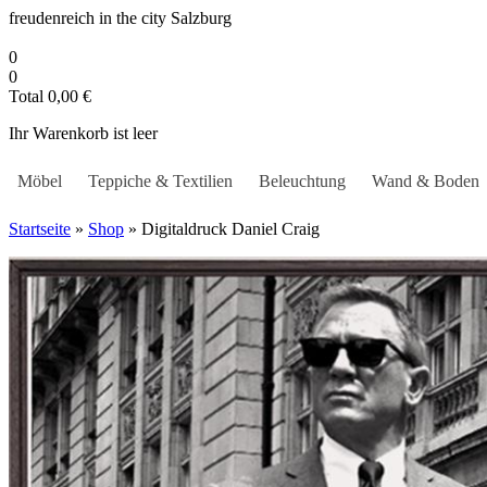
Zum
freudenreich in the city
Salzburg
Inhalt
springen
0
0
Total
0,00
€
Ihr Warenkorb ist leer
Möbel
Teppiche & Textilien
Beleuchtung
Wand & Boden
Startseite
»
Shop
»
Digitaldruck Daniel Craig