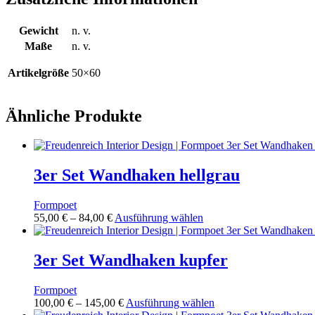
Gewicht
n. v.
Maße
n. v.
Artikelgröße
50×60
Ähnliche Produkte
3er Set Wandhaken hellgrau
Formpoet
Preisspanne:
Dieses
55,00
€
–
84,00
€
Ausführung wählen
55,00 €
Produkt
bis
weist
84,00 €
mehrere
3er Set Wandhaken kupfer
Varianten
auf.
Formpoet
Die
Preisspanne:
Dieses
100,00
€
–
145,00
€
Ausführung wählen
Optionen
100,00 €
Produkt