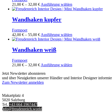
Preisspanne:
Dieses
21,00
€
–
32,00
€
Ausführung wählen
21,00 €
Produkt
bis
weist
32,00 €
mehrere
Wandhaken kupfer
Varianten
auf.
Formpoet
Die
Preisspanne:
Dieses
42,00
€
–
55,00
€
Ausführung wählen
Optionen
42,00 €
Produkt
können
bis
weist
auf
55,00 €
mehrere
Wandhaken weiß
der
Varianten
Produktseite
auf.
gewählt
Formpoet
Die
werden
Preisspanne:
Dieses
21,00
€
–
32,00
€
Ausführung wählen
Optionen
21,00 €
Produkt
können
Jetzt Newsletter abonnieren
bis
weist
auf
und über Neuigkeiten unserer Händler und Interior Designer informie
32,00 €
mehrere
der
Zum Newsletter anmelden
Varianten
Produktseite
FREUDENREICH world of interior GmbH
auf.
gewählt
Die
werden
Makartplatz 4
Optionen
5020 Salzburg
können
Tel.
+43 664 1967447
auf
i
nfo@freudenreich.world
der