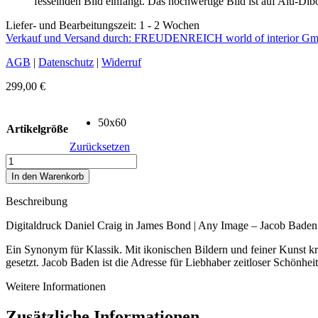
fesselnden Bild einfängt. Das hochwertige Bild ist auf Alu-D
Liefer- und Bearbeitungszeit: 1 - 2 Wochen
Verkauf und Versand durch: FREUDENREICH world of interior G
AGB
|
Datenschutz
|
Widerruf
299,00
€
50x60
Artikelgröße
Zurücksetzen
Digitaldruck
Daniel
In den Warenkorb
Craig
Menge
Beschreibung
Digitaldruck Daniel Craig in James Bond | Any Image – Jacob Baden
Ein Synonym für Klassik. Mit ikonischen Bildern und feiner Kunst k
gesetzt. Jacob Baden ist die Adresse für Liebhaber zeitloser Schönhei
Weitere Informationen
Zusätzliche Informationen