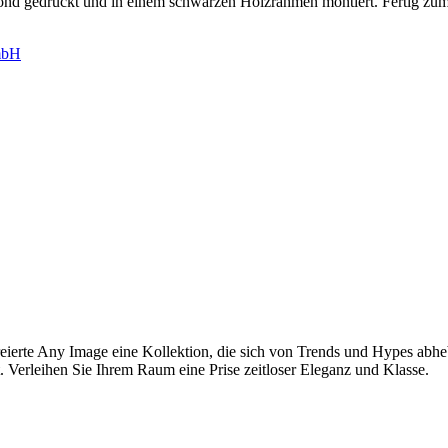
ibond gedruckt und in einem schwarzen Holzrahmen montiert. Fertig z
mbH
reierte Any Image eine Kollektion, die sich von Trends und Hypes ab
t. Verleihen Sie Ihrem Raum eine Prise zeitloser Eleganz und Klasse.