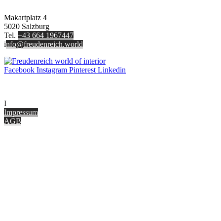
FREUDENREICH world of interior GmbH
Makartplatz 4
5020 Salzburg
Tel.
+43 664 1967447
i
nfo@freudenreich.world
Facebook
Instagram
Pinterest
Linkedin
UNTERNEHMEN
I
nterior Design Blog
Impressum
AGB
ONLINE SHOP
Gutscheine
Versand & Lieferung
Zahlungsmöglichkeiten
Widerrufsbelehrung
Cookie Optionen
Datenschutz
PARTNER WERDEN