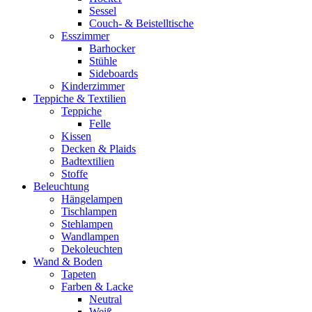
Sessel
Couch- & Beistelltische
Esszimmer
Barhocker
Stühle
Sideboards
Kinderzimmer
Teppiche & Textilien
Teppiche
Felle
Kissen
Decken & Plaids
Badtextilien
Stoffe
Beleuchtung
Hängelampen
Tischlampen
Stehlampen
Wandlampen
Dekoleuchten
Wand & Boden
Tapeten
Farben & Lacke
Neutral
Weiß