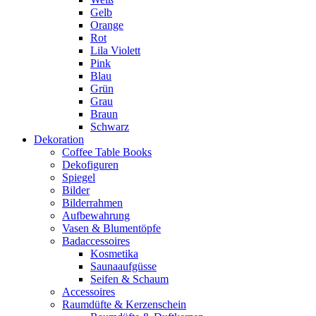
Gelb
Orange
Rot
Lila Violett
Pink
Blau
Grün
Grau
Braun
Schwarz
Dekoration
Coffee Table Books
Dekofiguren
Spiegel
Bilder
Bilderrahmen
Aufbewahrung
Vasen & Blumentöpfe
Badaccessoires
Kosmetika
Saunaaufgüsse
Seifen & Schaum
Accessoires
Raumdüfte & Kerzenschein