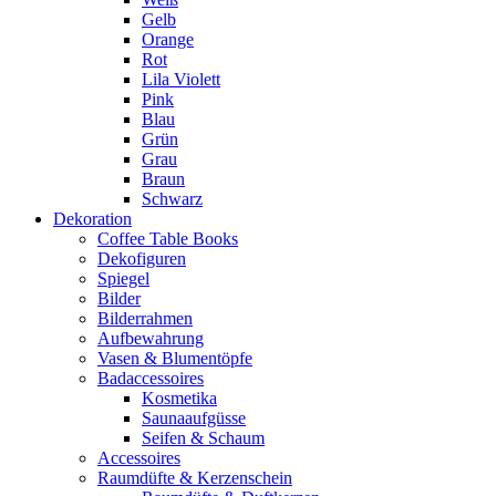
Gelb
Orange
Rot
Lila Violett
Pink
Blau
Grün
Grau
Braun
Schwarz
Dekoration
Coffee Table Books
Dekofiguren
Spiegel
Bilder
Bilderrahmen
Aufbewahrung
Vasen & Blumentöpfe
Badaccessoires
Kosmetika
Saunaaufgüsse
Seifen & Schaum
Accessoires
Raumdüfte & Kerzenschein