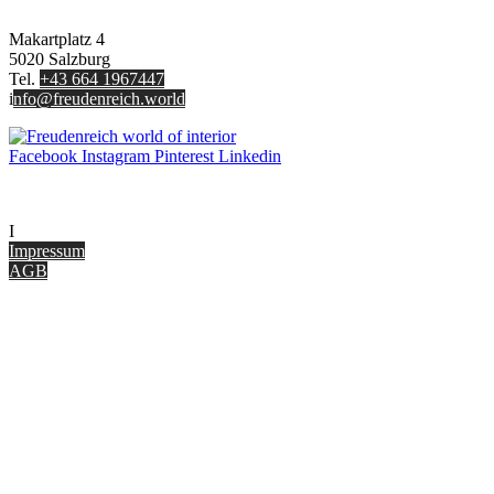
FREUDENREICH world of interior GmbH
Makartplatz 4
5020 Salzburg
Tel.
+43 664 1967447
i
nfo@freudenreich.world
Facebook
Instagram
Pinterest
Linkedin
UNTERNEHMEN
I
nterior Design Blog
Impressum
AGB
ONLINE SHOP
Gutscheine
Versand & Lieferung
Zahlungsmöglichkeiten
Widerrufsbelehrung
Cookie Optionen
Datenschutz
PARTNER WERDEN