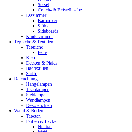
Sessel
Couch- & Beistelltische
Esszimmer
Barhocker
Stühle
Sideboards
Kinderzimmer
Teppiche & Textilien
Teppiche
Felle
Kissen
Decken & Plaids
Badtextilien
Stoffe
Beleuchtung
Hängelampen
Tischlampen
Stehlampen
Wandlampen
Dekoleuchten
Wand & Boden
Tapeten
Farben & Lacke
Neutral
Weiß