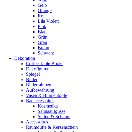
Gelb
Orange
Rot
Lila Violett
Pink
Blau
Grün
Grau
Braun
Schwarz
Dekoration
Coffee Table Books
Dekofiguren
Spiegel
Bilder
Bilderrahmen
Aufbewahrung
Vasen & Blumentöpfe
Badaccessoires
Kosmetika
Saunaaufgüsse
Seifen & Schaum
Accessoires
Raumdüfte & Kerzenschein