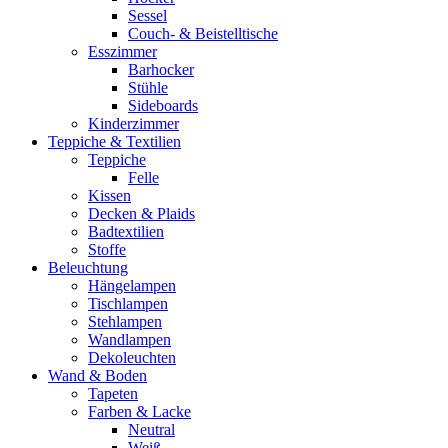
Sessel
Couch- & Beistelltische
Esszimmer
Barhocker
Stühle
Sideboards
Kinderzimmer
Teppiche & Textilien
Teppiche
Felle
Kissen
Decken & Plaids
Badtextilien
Stoffe
Beleuchtung
Hängelampen
Tischlampen
Stehlampen
Wandlampen
Dekoleuchten
Wand & Boden
Tapeten
Farben & Lacke
Neutral
Weiß