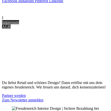
Facebook
Instagram
Pinterest
Linkedin
UNTERNEHMEN
I
nterior Design Blog
Impressum
AGB
ONLINE SHOP
Gutscheine
Versand & Lieferung
Zahlungsmöglichkeiten
Widerrufsbelehrung
Cookie Optionen
Datenschutz
PARTNER WERDEN
Du liebst Retail und schönes Design? Dann eröffne mit uns dein
eigenes freudenreich. Wir freuen uns darauf, dich kennenzulernen!
Partner werden
Zum Newsletter anmelden