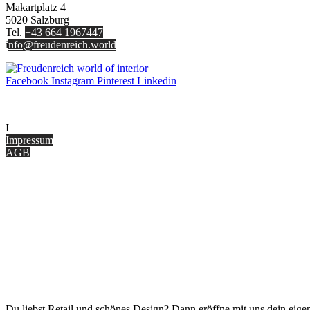
Makartplatz 4
5020 Salzburg
Tel.
+43 664 1967447
i
nfo@freudenreich.world
Facebook
Instagram
Pinterest
Linkedin
UNTERNEHMEN
I
nterior Design Blog
Impressum
AGB
ONLINE SHOP
Gutscheine
Versand & Lieferung
Zahlungsmöglichkeiten
Widerrufsbelehrung
Cookie Optionen
Datenschutz
PARTNER WERDEN
Du liebst Retail und schönes Design? Dann eröffne mit uns dein eigen