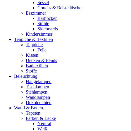
Sessel
Couch- & Beistelltische
Esszimmer
Barhocker
Stühle
Sideboards
Kinderzimmer
Teppiche & Textilien
Teppiche
Felle
Kissen
Decken & Plaids
Badtextilien
Stoffe
Beleuchtung
Hängelampen
Tischlampen
Stehlampen
Wandlampen
Dekoleuchten
Wand & Boden
Tapeten
Farben & Lacke
Neutral
Weiß