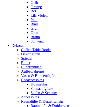
Gelb
Orange
Rot
Lila Violett
Pink
Blau
Grün
Grau
Braun
Schwarz
Dekoration
Coffee Table Books
Dekofiguren
Spiegel
Bilder
Bilderrahmen
Aufbewahrung
Vasen & Blumentöpfe
Badaccessoires
Kosmetika
Saunaaufgüsse
Seifen & Schaum
Accessoires
Raumdüfte & Kerzenschein
Raumdüfte & Duftkerzen