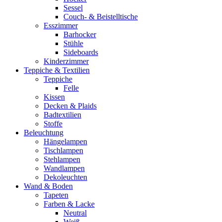
Sessel
Couch- & Beistelltische
Esszimmer
Barhocker
Stühle
Sideboards
Kinderzimmer
Teppiche & Textilien
Teppiche
Felle
Kissen
Decken & Plaids
Badtextilien
Stoffe
Beleuchtung
Hängelampen
Tischlampen
Stehlampen
Wandlampen
Dekoleuchten
Wand & Boden
Tapeten
Farben & Lacke
Neutral
Weiß