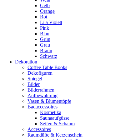
Gelb
Orange
Rot
Lila Violett
Pink
Blau
Grün
Grau
Braun
Schwarz
Dekoration
Coffee Table Books
Dekofiguren
Spiegel
Bilder
Bilderrahmen
Aufbewahrung
Vasen & Blumentöpfe
Badaccessoires
Kosmetika
Saunaaufgüsse
Seifen & Schaum
Accessoires
Raumdüfte & Kerzenschein