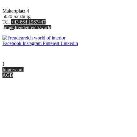
FREUDENREICH world of interior GmbH
Makartplatz 4
5020 Salzburg
Tel.
+43 664 1967447
i
nfo@freudenreich.world
Facebook
Instagram
Pinterest
Linkedin
UNTERNEHMEN
I
nterior Design Blog
Impressum
AGB
ONLINE SHOP
Gutscheine
Versand & Lieferung
Zahlungsmöglichkeiten
Widerrufsbelehrung
Cookie Optionen
Datenschutz
PARTNER WERDEN