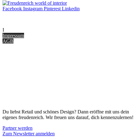
Facebook
Instagram
Pinterest
Linkedin
UNTERNEHMEN
I
nterior Design Blog
Impressum
AGB
ONLINE SHOP
Gutscheine
Versand & Lieferung
Zahlungsmöglichkeiten
Widerrufsbelehrung
Cookie Optionen
Datenschutz
PARTNER WERDEN
Du liebst Retail und schönes Design? Dann eröffne mit uns dein
eigenes freudenreich. Wir freuen uns darauf, dich kennenzulernen!
Partner werden
Zum Newsletter anmelden