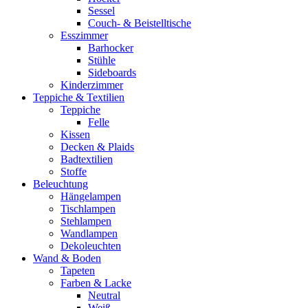
Sessel
Couch- & Beistelltische
Esszimmer
Barhocker
Stühle
Sideboards
Kinderzimmer
Teppiche & Textilien
Teppiche
Felle
Kissen
Decken & Plaids
Badtextilien
Stoffe
Beleuchtung
Hängelampen
Tischlampen
Stehlampen
Wandlampen
Dekoleuchten
Wand & Boden
Tapeten
Farben & Lacke
Neutral
Weiß