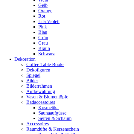
Gelb
Orange
Rot
Lila Violett
Pink
Blau
Grün
Grau
Braun
Schwarz
Dekoration
Coffee Table Books
Dekofiguren
Spiegel
Bilder
Bilderrahmen
Aufbewahrung
Vasen & Blumentöpfe
Badaccessoires
Kosmetika
Saunaaufgüsse
Seifen & Schaum
Accessoires
Raumdüfte & Kerzenschein