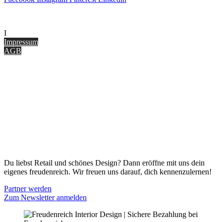
UNTERNEHMEN
I
nterior Design Blog
Impressum
AGB
ONLINE SHOP
Gutscheine
Versand & Lieferung
Zahlungsmöglichkeiten
Widerrufsbelehrung
Cookie Optionen
Datenschutz
PARTNER WERDEN
Du liebst Retail und schönes Design? Dann eröffne mit uns dein
eigenes freudenreich. Wir freuen uns darauf, dich kennenzulernen!
Partner werden
Zum Newsletter anmelden