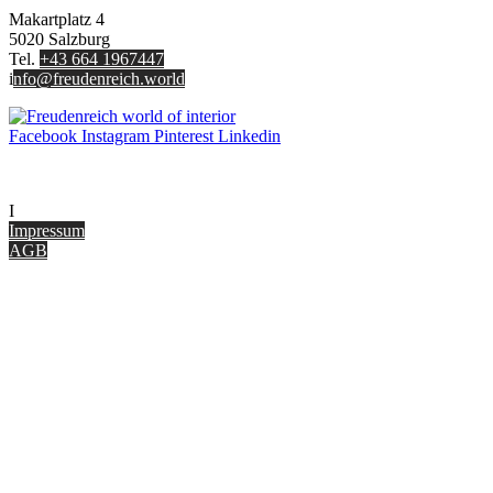
Makartplatz 4
5020 Salzburg
Tel.
+43 664 1967447
i
nfo@freudenreich.world
Facebook
Instagram
Pinterest
Linkedin
UNTERNEHMEN
I
nterior Design Blog
Impressum
AGB
ONLINE SHOP
Gutscheine
Versand & Lieferung
Zahlungsmöglichkeiten
Widerrufsbelehrung
Cookie Optionen
Datenschutz
PARTNER WERDEN