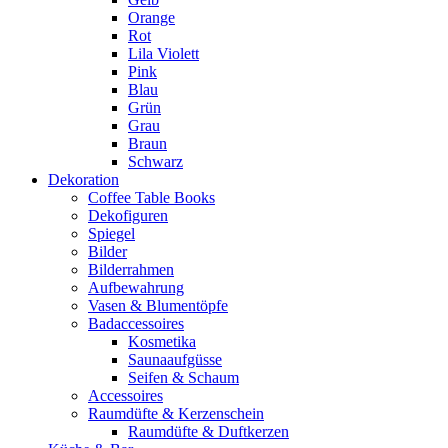
Orange
Rot
Lila Violett
Pink
Blau
Grün
Grau
Braun
Schwarz
Dekoration
Coffee Table Books
Dekofiguren
Spiegel
Bilder
Bilderrahmen
Aufbewahrung
Vasen & Blumentöpfe
Badaccessoires
Kosmetika
Saunaaufgüsse
Seifen & Schaum
Accessoires
Raumdüfte & Kerzenschein
Raumdüfte & Duftkerzen