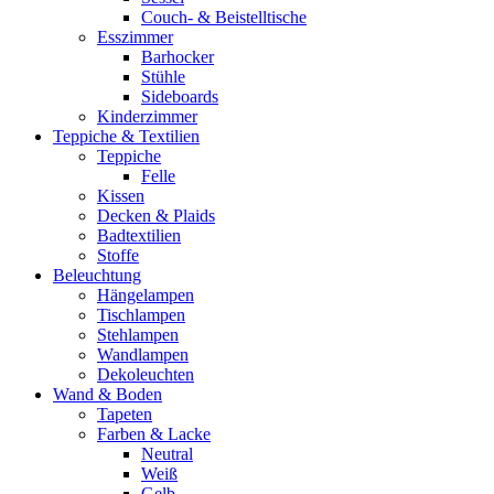
Couch- & Beistelltische
Esszimmer
Barhocker
Stühle
Sideboards
Kinderzimmer
Teppiche & Textilien
Teppiche
Felle
Kissen
Decken & Plaids
Badtextilien
Stoffe
Beleuchtung
Hängelampen
Tischlampen
Stehlampen
Wandlampen
Dekoleuchten
Wand & Boden
Tapeten
Farben & Lacke
Neutral
Weiß
Gelb