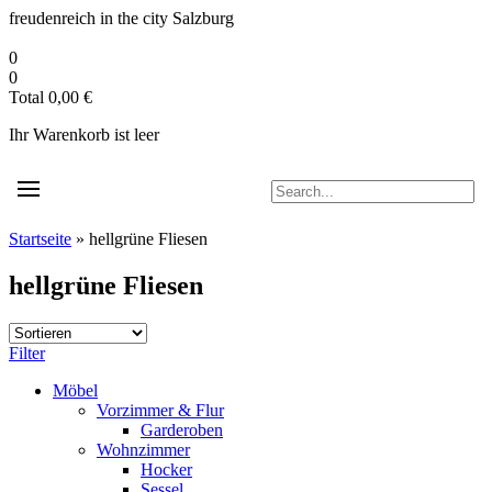
Zum
freudenreich in the city
Salzburg
Inhalt
springen
0
0
Total
0,00
€
Ihr Warenkorb ist leer
Startseite
»
hellgrüne Fliesen
hellgrüne Fliesen
Filter
Möbel
Vorzimmer & Flur
Garderoben
Wohnzimmer
Hocker
Sessel