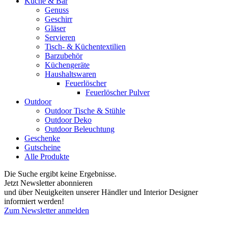
Küche & Bar
Genuss
Geschirr
Gläser
Servieren
Tisch- & Küchentextilien
Barzubehör
Küchengeräte
Haushaltswaren
Feuerlöscher
Feuerlöscher Pulver
Outdoor
Outdoor Tische & Stühle
Outdoor Deko
Outdoor Beleuchtung
Geschenke
Gutscheine
Alle Produkte
Die Suche ergibt keine Ergebnisse.
Jetzt Newsletter abonnieren
und über Neuigkeiten unserer Händler und Interior Designer
informiert werden!
Zum Newsletter anmelden
FREUDENREICH world of interior GmbH