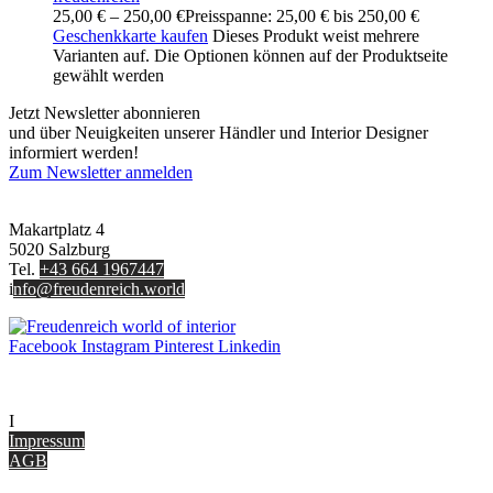
25,00
€
–
250,00
€
Preisspanne: 25,00 € bis 250,00 €
Geschenkkarte kaufen
Dieses Produkt weist mehrere
Varianten auf. Die Optionen können auf der Produktseite
gewählt werden
Jetzt Newsletter abonnieren
und über Neuigkeiten unserer Händler und Interior Designer
informiert werden!
Zum Newsletter anmelden
FREUDENREICH world of interior GmbH
Makartplatz 4
5020 Salzburg
Tel.
+43 664 1967447
i
nfo@freudenreich.world
Facebook
Instagram
Pinterest
Linkedin
UNTERNEHMEN
I
nterior Design Blog
Impressum
AGB