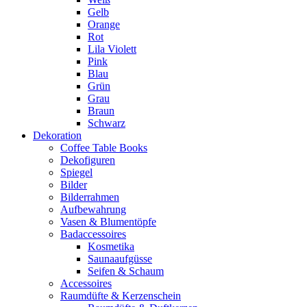
Gelb
Orange
Rot
Lila Violett
Pink
Blau
Grün
Grau
Braun
Schwarz
Dekoration
Coffee Table Books
Dekofiguren
Spiegel
Bilder
Bilderrahmen
Aufbewahrung
Vasen & Blumentöpfe
Badaccessoires
Kosmetika
Saunaaufgüsse
Seifen & Schaum
Accessoires
Raumdüfte & Kerzenschein