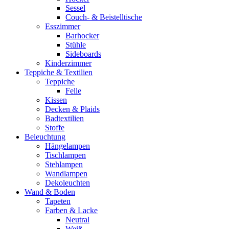
Sessel
Couch- & Beistelltische
Esszimmer
Barhocker
Stühle
Sideboards
Kinderzimmer
Teppiche & Textilien
Teppiche
Felle
Kissen
Decken & Plaids
Badtextilien
Stoffe
Beleuchtung
Hängelampen
Tischlampen
Stehlampen
Wandlampen
Dekoleuchten
Wand & Boden
Tapeten
Farben & Lacke
Neutral
Weiß