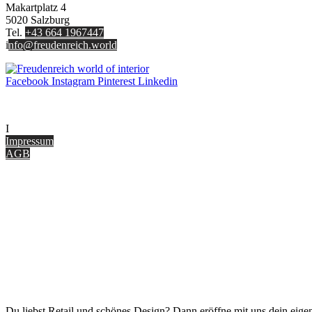
Makartplatz 4
5020 Salzburg
Tel.
+43 664 1967447
i
nfo@freudenreich.world
Facebook
Instagram
Pinterest
Linkedin
UNTERNEHMEN
I
nterior Design Blog
Impressum
AGB
ONLINE SHOP
Gutscheine
Versand & Lieferung
Zahlungsmöglichkeiten
Widerrufsbelehrung
Cookie Optionen
Datenschutz
PARTNER WERDEN
Du liebst Retail und schönes Design? Dann eröffne mit uns dein eigen