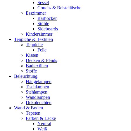
Sessel
Couch- & Beistelltische
Esszimmer
Barhocker
Stühle
Sideboards
Kinderzimmer
Teppiche & Textilien
Teppiche
Felle
Kissen
Decken & Plaids
Badtextilien
Stoffe
Beleuchtung
Hängelampen
Tischlampen
Stehlampen
Wandlampen
Dekoleuchten
Wand & Boden
Tapeten
Farben & Lacke
Neutral
Weiß