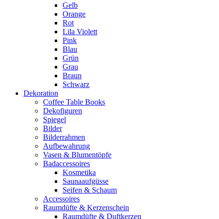
Gelb
Orange
Rot
Lila Violett
Pink
Blau
Grün
Grau
Braun
Schwarz
Dekoration
Coffee Table Books
Dekofiguren
Spiegel
Bilder
Bilderrahmen
Aufbewahrung
Vasen & Blumentöpfe
Badaccessoires
Kosmetika
Saunaaufgüsse
Seifen & Schaum
Accessoires
Raumdüfte & Kerzenschein
Raumdüfte & Duftkerzen