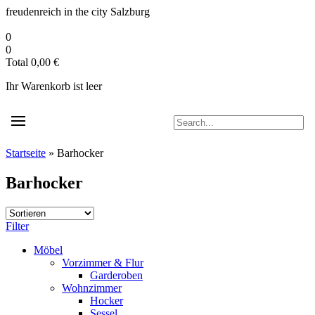
Zum
freudenreich in the city
Salzburg
Inhalt
springen
0
0
Total
0,00
€
Ihr Warenkorb ist leer
Startseite
»
Barhocker
Barhocker
Filter
Möbel
Vorzimmer & Flur
Garderoben
Wohnzimmer
Hocker
Sessel