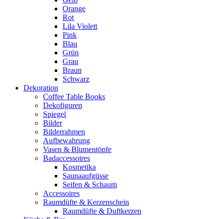
Orange
Rot
Lila Violett
Pink
Blau
Grün
Grau
Braun
Schwarz
Dekoration
Coffee Table Books
Dekofiguren
Spiegel
Bilder
Bilderrahmen
Aufbewahrung
Vasen & Blumentöpfe
Badaccessoires
Kosmetika
Saunaaufgüsse
Seifen & Schaum
Accessoires
Raumdüfte & Kerzenschein
Raumdüfte & Duftkerzen