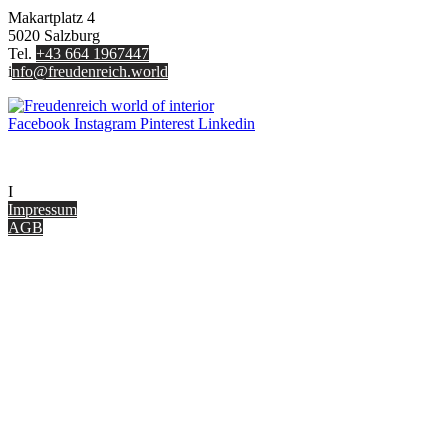
Makartplatz 4
5020 Salzburg
Tel.
+43 664 1967447
i
nfo@freudenreich.world
Facebook
Instagram
Pinterest
Linkedin
UNTERNEHMEN
I
nterior Design Blog
Impressum
AGB
ONLINE SHOP
Gutscheine
Versand & Lieferung
Zahlungsmöglichkeiten
Widerrufsbelehrung
Cookie Optionen
Datenschutz
PARTNER WERDEN