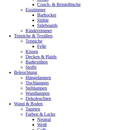
Couch- & Beistelltische
Esszimmer
Barhocker
Stühle
Sideboards
Kinderzimmer
Teppiche & Textilien
Teppiche
Felle
Kissen
Decken & Plaids
Badtextilien
Stoffe
Beleuchtung
Hängelampen
Tischlampen
Stehlampen
Wandlampen
Dekoleuchten
Wand & Boden
Tapeten
Farben & Lacke
Neutral
Weiß
Gelb