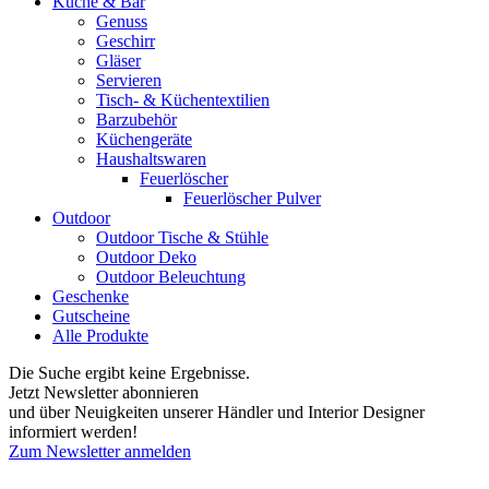
Küche & Bar
Genuss
Geschirr
Gläser
Servieren
Tisch- & Küchentextilien
Barzubehör
Küchengeräte
Haushaltswaren
Feuerlöscher
Feuerlöscher Pulver
Outdoor
Outdoor Tische & Stühle
Outdoor Deko
Outdoor Beleuchtung
Geschenke
Gutscheine
Alle Produkte
Die Suche ergibt keine Ergebnisse.
Jetzt Newsletter abonnieren
und über Neuigkeiten unserer Händler und Interior Designer
informiert werden!
Zum Newsletter anmelden
FREUDENREICH world of interior GmbH