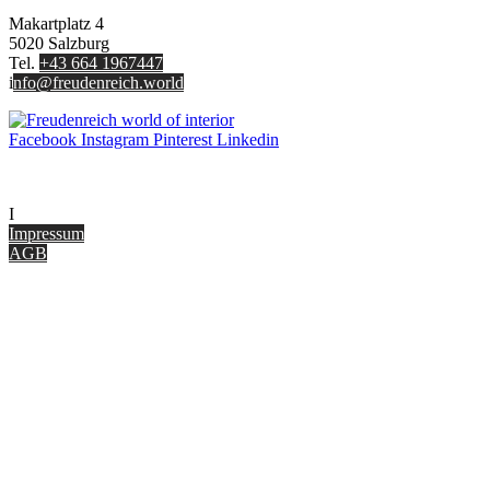
Makartplatz 4
5020 Salzburg
Tel.
+43 664 1967447
i
nfo@freudenreich.world
Facebook
Instagram
Pinterest
Linkedin
UNTERNEHMEN
I
nterior Design Blog
Impressum
AGB
ONLINE SHOP
Gutscheine
Versand & Lieferung
Zahlungsmöglichkeiten
Widerrufsbelehrung
Cookie Optionen
Datenschutz
PARTNER WERDEN