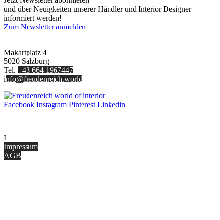
Jetzt Newsletter abonnieren
und über Neuigkeiten unserer Händler und Interior Designer
informiert werden!
Zum Newsletter anmelden
FREUDENREICH world of interior GmbH
Makartplatz 4
5020 Salzburg
Tel.
+43 664 1967447
i
nfo@freudenreich.world
Facebook
Instagram
Pinterest
Linkedin
UNTERNEHMEN
I
nterior Design Blog
Impressum
AGB
ONLINE SHOP
Gutscheine
Versand & Lieferung
Zahlungsmöglichkeiten
Widerrufsbelehrung