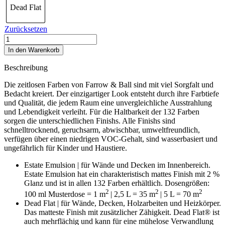
Dead Flat
Zurücksetzen
French
Gray
In den Warenkorb
No.
18
Beschreibung
Menge
Die zeitlosen Farben von Farrow & Ball sind mit viel Sorgfalt und
Bedacht kreiert. Der einzigartiger Look entsteht durch ihre Farbtiefe
und Qualität, die jedem Raum eine unvergleichliche Ausstrahlung
und Lebendigkeit verleiht. Für die Haltbarkeit der 132 Farben
sorgen die unterschiedlichen Finishs. Alle Finishs sind
schnelltrocknend, geruchsarm, abwischbar, umweltfreundlich,
verfügen über einen niedrigen VOC-Gehalt, sind wasserbasiert und
ungefährlich für Kinder und Haustiere.
Estate Emulsion | für Wände und Decken im Innenbereich.
Estate Emulsion hat ein charakteristisch mattes Finish mit 2 %
Glanz und ist in allen 132 Farben erhältlich. Dosengrößen:
2
2
2
100 ml Musterdose = 1 m
| 2,5 L = 35 m
| 5 L = 70 m
Dead Flat | für Wände, Decken, Holzarbeiten und Heizkörper.
D
as matteste Finish mit zusätzlicher Zähigkeit. Dead Flat® ist
auch mehrflächig und kann für eine mühelose Verwandlung