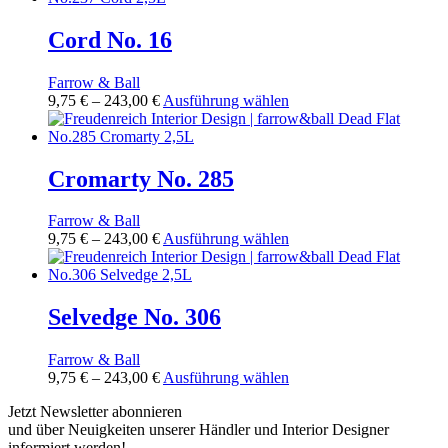
der
243,00 €
mehrere
Produktseite
Varianten
Cord No. 16
gewählt
auf.
werden
Die
Farrow & Ball
Optionen
Preisspanne:
Dieses
9,75
€
–
243,00
€
Ausführung wählen
können
9,75 €
Produkt
auf
bis
weist
der
243,00 €
mehrere
Produktseite
Varianten
Cromarty No. 285
gewählt
auf.
werden
Die
Farrow & Ball
Optionen
Preisspanne:
Dieses
9,75
€
–
243,00
€
Ausführung wählen
können
9,75 €
Produkt
auf
bis
weist
der
243,00 €
mehrere
Produktseite
Varianten
Selvedge No. 306
gewählt
auf.
werden
Die
Farrow & Ball
Optionen
Preisspanne:
Dieses
9,75
€
–
243,00
€
Ausführung wählen
können
9,75 €
Produkt
auf
Jetzt Newsletter abonnieren
bis
weist
der
und über Neuigkeiten unserer Händler und Interior Designer
243,00 €
mehrere
Produktseite
informiert werden!