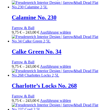
9,75 €
Produkt
auf
bis
weist
der
243,00 €
mehrere
Produktseite
Varianten
Calamine No. 230
gewählt
auf.
werden
Die
Farrow & Ball
Optionen
Preisspanne:
Dieses
9,75
€
–
243,00
€
Ausführung wählen
können
9,75 €
Produkt
auf
bis
weist
der
243,00 €
mehrere
Produktseite
Varianten
Calke Green No. 34
gewählt
auf.
werden
Die
Farrow & Ball
Optionen
Preisspanne:
Dieses
9,75
€
–
243,00
€
Ausführung wählen
können
9,75 €
Produkt
auf
bis
weist
der
243,00 €
mehrere
Produktseite
Varianten
Charlotte’s Locks No. 268
gewählt
auf.
werden
Die
Farrow & Ball
Optionen
Preisspanne:
Dieses
9,75
€
–
243,00
€
Ausführung wählen
können
9,75 €
Produkt
auf
bis
weist