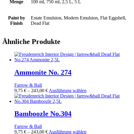
Menge
100 ml, 750 ml, 2,5 L, 5 L
Paint by
Estate Emulsion, Modern Emulsion, Flat Eggshell,
Finish
Dead Flat
Ähnliche Produkte
Ammonite No. 274
Farrow & Ball
Preisspanne:
Dieses
9,75
€
–
243,00
€
Ausführung wählen
9,75 €
Produkt
bis
weist
243,00 €
mehrere
Varianten
Bamboozle No.304
auf.
Die
Farrow & Ball
Optionen
Preisspanne:
Dieses
9,75
€
–
243,00
€
Ausführung wählen
können