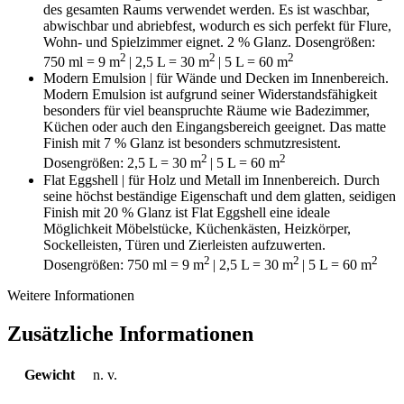
des gesamten Raums verwendet werden. Es ist waschbar,
abwischbar und abriebfest, wodurch es sich perfekt für Flure,
Wohn- und Spielzimmer eignet. 2 % Glanz. Dosengrößen:
2
2
2
750 ml = 9
m
| 2,5 L = 30
m
| 5 L = 60 m
Modern Emulsion | für Wände und Decken im Innenbereich.
Modern Emulsion ist aufgrund seiner Widerstandsfähigkeit
besonders für viel beanspruchte Räume wie Badezimmer,
Küchen oder auch den Eingangsbereich geeignet. Das matte
Finish mit 7 % Glanz ist besonders schmutzresistent.
2
2
Dosengrößen: 2,5 L = 30 m
| 5 L = 60 m
Flat Eggshell | für Holz und Metall im Innenbereich. Durch
seine höchst beständige Eigenschaft und dem glatten, seidigen
Finish mit 20 % Glanz ist Flat Eggshell eine ideale
Möglichkeit Möbelstücke, Küchenkästen, Heizkörper,
Sockelleisten, Türen und Zierleisten aufzuwerten.
2
2
2
Dosengrößen: 750 ml = 9 m
| 2,5 L = 30 m
| 5 L = 60 m
Weitere Informationen
Zusätzliche Informationen
Gewicht
n. v.