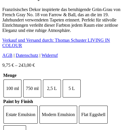
Französisches Dekor inspirierte das beruhigende Grün-Grau von
French Gray No. 18 von Farrow & Ball, das an die im 19.
Jahrhundert verwendeten Tapeten erinnert. Perfekt für stilvolle
Einrichtungen verleiht dieser Farbton jedem Raum eine zeitlose
Eleganz und eine ruhige Atmosphäre.
Verkauf und Versand durch: Thomas Schuster LIVING IN
COLOUR
AGB
|
Datenschutz
|
Widerruf
Preisspanne:
9,75
€
–
243,00
€
9,75 €
Menge
bis
243,00 €
100 ml
750 ml
2,5 L
5 L
Paint by Finish
Estate Emulsion
Modern Emulsion
Flat Eggshell