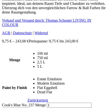
inspiriert. Ideal, um deinem Raum Tiefe und Charakter zu verleihen.
Überzeug dich von den unvergleichlichen Farrow & Ball Farben für
deine Raumgestaltung.
Verkauf und Versand durch: Thomas Schuster LIVING IN
COLOUR
AGB
|
Datenschutz
|
Widerruf
9,75
€
–
243,00
€
Preisspanne: 9,75 € bis 243,00 €
100 ml
750 ml
Menge
2,5 L
5 L
Estate Emulsion
Modern Emulsion
Paint by Finish
Flat Eggshell
Dead Flat
Zurücksetzen
Cook's Blue No. 237 Menge