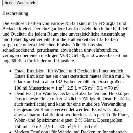
In den Warenkorb
Beschreibung
Die zeitlosen Farben von Farrow & Ball sind mit viel Sorgfalt und
Bedacht kreiert. Der einzigartiger Look entsteht durch ihre Farbtiefe
und Qualität, die jedem Raum eine unvergleichliche Ausstrahlung
und Lebendigkeit verleiht. Für die Haltbarkeit der 132 Farben
sorgen die unterschiedlichen Finishs. Alle Finishs sind
schnelltrocknend, geruchsarm, abwischbar, umweltfreundlich,
verfügen über einen niedrigen VOC-Gehalt, sind wasserbasiert und
ungefährlich für Kinder und Haustiere.
Estate Emulsion | für Wände und Decken im Innenbereich.
Estate Emulsion hat ein charakteristisch mattes Finish mit 2 %
Glanz und ist in allen 132 Farben erhältlich. Dosengrößen:
2
2
2
100 ml Musterdose = 1 m
| 2,5 L = 35 m
| 5 L = 70 m
Dead Flat | für Wände, Decken, Holzarbeiten und Heizkörper.
D
as matteste Finish mit zusätzlicher Zähigkeit. Dead Flat® ist
auch mehrflächig und kann für eine mühelose Verwandlung
des gesamten Raums verwendet werden. Es ist waschbar,
abwischbar und abriebfest, wodurch es sich perfekt für Flure,
Wohn- und Spielzimmer eignet. 2 % Glanz. Dosengrößen:
2
2
2
750 ml = 9
m
| 2,5 L = 30
m
| 5 L = 60 m
Modern Emulsion | für Wände und Decken im Innenbereich.