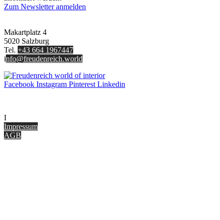
Zum Newsletter anmelden
FREUDENREICH world of interior GmbH
Makartplatz 4
5020 Salzburg
Tel.
+43 664 1967447
i
nfo@freudenreich.world
Facebook
Instagram
Pinterest
Linkedin
UNTERNEHMEN
I
nterior Design Blog
Impressum
AGB
ONLINE SHOP
Gutscheine
Versand & Lieferung
Zahlungsmöglichkeiten
Widerrufsbelehrung
Cookie Optionen
Datenschutz