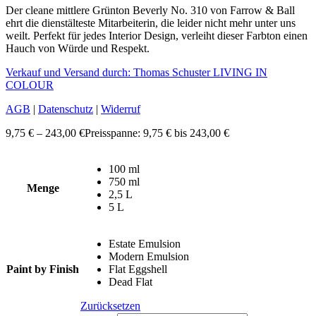
Der cleane mittlere Grünton Beverly No. 310 von Farrow & Ball
ehrt die dienstälteste Mitarbeiterin, die leider nicht mehr unter uns
weilt. Perfekt für jedes Interior Design, verleiht dieser Farbton einen
Hauch von Würde und Respekt.
Verkauf und Versand durch: Thomas Schuster LIVING IN
COLOUR
AGB
|
Datenschutz
|
Widerruf
9,75
€
–
243,00
€
Preisspanne: 9,75 € bis 243,00 €
100 ml
750 ml
Menge
2,5 L
5 L
Estate Emulsion
Modern Emulsion
Paint by Finish
Flat Eggshell
Dead Flat
Zurücksetzen