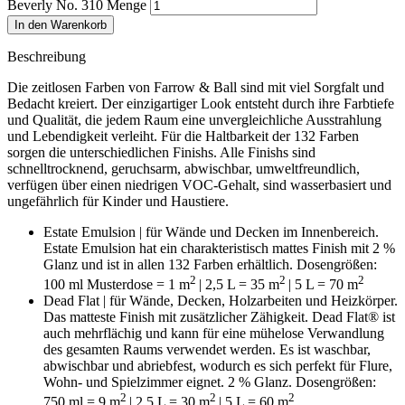
Beverly No. 310 Menge
In den Warenkorb
Beschreibung
Die zeitlosen Farben von Farrow & Ball sind mit viel Sorgfalt und
Bedacht kreiert. Der einzigartiger Look entsteht durch ihre Farbtiefe
und Qualität, die jedem Raum eine unvergleichliche Ausstrahlung
und Lebendigkeit verleiht. Für die Haltbarkeit der 132 Farben
sorgen die unterschiedlichen Finishs. Alle Finishs sind
schnelltrocknend, geruchsarm, abwischbar, umweltfreundlich,
verfügen über einen niedrigen VOC-Gehalt, sind wasserbasiert und
ungefährlich für Kinder und Haustiere.
Estate Emulsion | für Wände und Decken im Innenbereich.
Estate Emulsion hat ein charakteristisch mattes Finish mit 2 %
Glanz und ist in allen 132 Farben erhältlich. Dosengrößen:
2
2
2
100 ml Musterdose = 1 m
| 2,5 L = 35 m
| 5 L = 70 m
Dead Flat | für Wände, Decken, Holzarbeiten und Heizkörper.
D
as matteste Finish mit zusätzlicher Zähigkeit. Dead Flat® ist
auch mehrflächig und kann für eine mühelose Verwandlung
des gesamten Raums verwendet werden. Es ist waschbar,
abwischbar und abriebfest, wodurch es sich perfekt für Flure,
Wohn- und Spielzimmer eignet. 2 % Glanz. Dosengrößen:
2
2
2
750 ml = 9
m
| 2,5 L = 30
m
| 5 L = 60 m