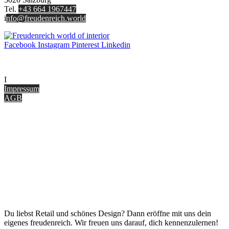
Tel.
+43 664 1967447
i
nfo@freudenreich.world
Facebook
Instagram
Pinterest
Linkedin
UNTERNEHMEN
I
nterior Design Blog
Impressum
AGB
ONLINE SHOP
Gutscheine
Versand & Lieferung
Zahlungsmöglichkeiten
Widerrufsbelehrung
Cookie Optionen
Datenschutz
PARTNER WERDEN
Du liebst Retail und schönes Design? Dann eröffne mit uns dein
eigenes freudenreich. Wir freuen uns darauf, dich kennenzulernen!