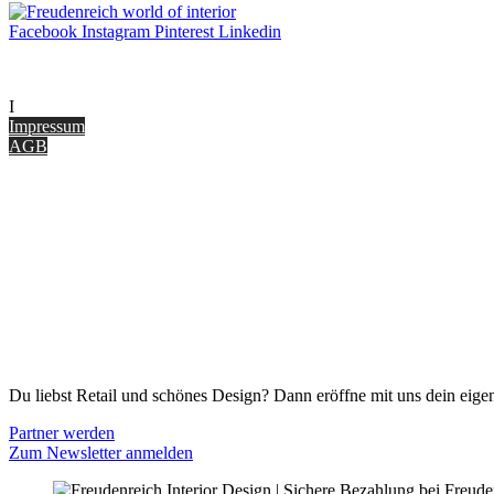
Facebook
Instagram
Pinterest
Linkedin
UNTERNEHMEN
I
nterior Design Blog
Impressum
AGB
ONLINE SHOP
Gutscheine
Versand & Lieferung
Zahlungsmöglichkeiten
Widerrufsbelehrung
Cookie Optionen
Datenschutz
PARTNER WERDEN
Du liebst Retail und schönes Design? Dann eröffne mit uns dein eigen
Partner werden
Zum Newsletter anmelden