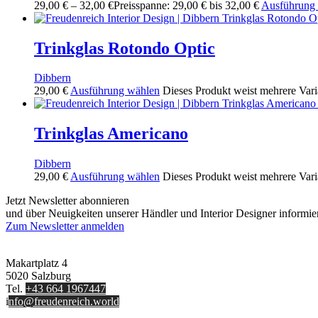
29,00
€
–
32,00
€
Preisspanne: 29,00 € bis 32,00 €
Ausführung
Trinkglas Rotondo Optic
Dibbern
29,00
€
Ausführung wählen
Dieses Produkt weist mehrere Vari
Trinkglas Americano
Dibbern
29,00
€
Ausführung wählen
Dieses Produkt weist mehrere Vari
Jetzt Newsletter abonnieren
und über Neuigkeiten unserer Händler und Interior Designer informie
Zum Newsletter anmelden
FREUDENREICH world of interior GmbH
Makartplatz 4
5020 Salzburg
Tel.
+43 664 1967447
i
nfo@freudenreich.world