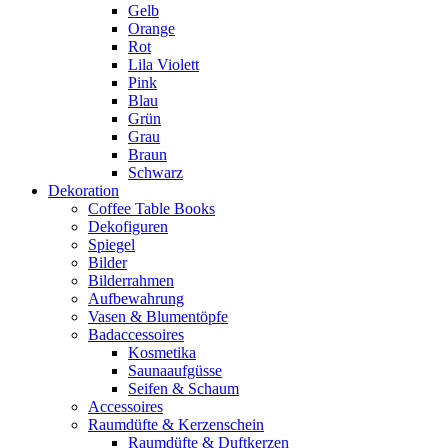
Gelb
Orange
Rot
Lila Violett
Pink
Blau
Grün
Grau
Braun
Schwarz
Dekoration
Coffee Table Books
Dekofiguren
Spiegel
Bilder
Bilderrahmen
Aufbewahrung
Vasen & Blumentöpfe
Badaccessoires
Kosmetika
Saunaaufgüsse
Seifen & Schaum
Accessoires
Raumdüfte & Kerzenschein
Raumdüfte & Duftkerzen