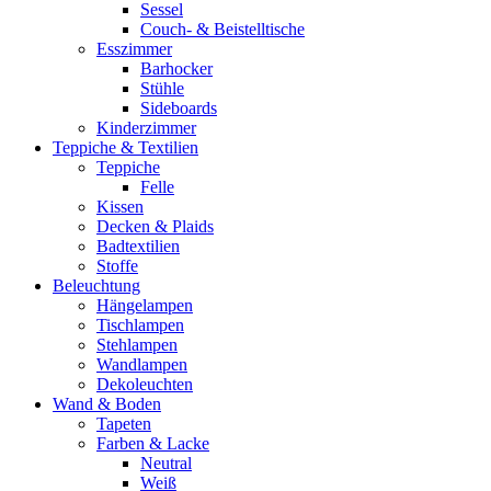
Sessel
Couch- & Beistelltische
Esszimmer
Barhocker
Stühle
Sideboards
Kinderzimmer
Teppiche & Textilien
Teppiche
Felle
Kissen
Decken & Plaids
Badtextilien
Stoffe
Beleuchtung
Hängelampen
Tischlampen
Stehlampen
Wandlampen
Dekoleuchten
Wand & Boden
Tapeten
Farben & Lacke
Neutral
Weiß