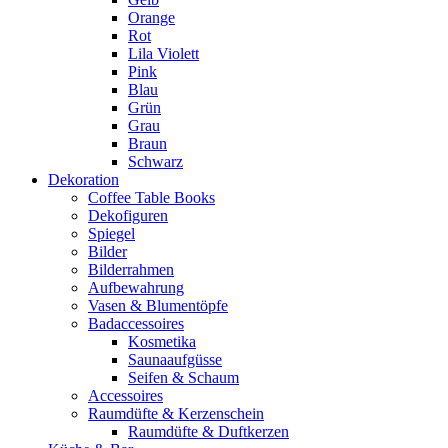
Orange
Rot
Lila Violett
Pink
Blau
Grün
Grau
Braun
Schwarz
Dekoration
Coffee Table Books
Dekofiguren
Spiegel
Bilder
Bilderrahmen
Aufbewahrung
Vasen & Blumentöpfe
Badaccessoires
Kosmetika
Saunaaufgüsse
Seifen & Schaum
Accessoires
Raumdüfte & Kerzenschein
Raumdüfte & Duftkerzen