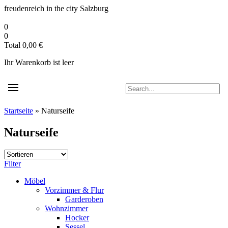
Zum
freudenreich in the city
Salzburg
Inhalt
springen
0
0
Total
0,00
€
Ihr Warenkorb ist leer
Startseite
»
Naturseife
Naturseife
Filter
Möbel
Vorzimmer & Flur
Garderoben
Wohnzimmer
Hocker
Sessel