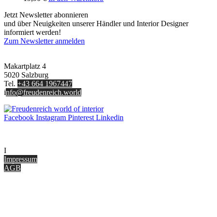
Jetzt Newsletter abonnieren
und über Neuigkeiten unserer Händler und Interior Designer
informiert werden!
Zum Newsletter anmelden
FREUDENREICH world of interior GmbH
Makartplatz 4
5020 Salzburg
Tel.
+43 664 1967447
i
nfo@freudenreich.world
Facebook
Instagram
Pinterest
Linkedin
UNTERNEHMEN
I
nterior Design Blog
Impressum
AGB
ONLINE SHOP
Gutscheine
Versand & Lieferung