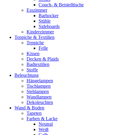
Couch- & Beistelltische
Esszimmer
Barhocker
Stühle
Sideboards
Kinderzimmer
Teppiche & Textilien
Teppiche
Felle
Kissen
Decken & Plaids
Badtextilien
Stoffe
Beleuchtung
Hängelampen
Tischlampen
Stehlampen
Wandlampen
Dekoleuchten
Wand & Boden
Tapeten
Farben & Lacke
Neutral
Weiß
Gelb