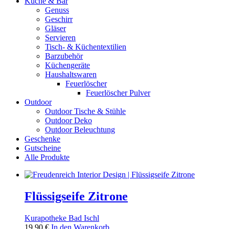
Küche & Bar
Genuss
Geschirr
Gläser
Servieren
Tisch- & Küchentextilien
Barzubehör
Küchengeräte
Haushaltswaren
Feuerlöscher
Feuerlöscher Pulver
Outdoor
Outdoor Tische & Stühle
Outdoor Deko
Outdoor Beleuchtung
Geschenke
Gutscheine
Alle Produkte
Flüssigseife Zitrone
Kurapotheke Bad Ischl
19,90
€
In den Warenkorb