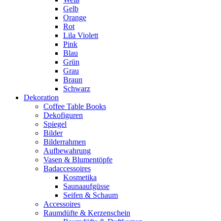
Gelb
Orange
Rot
Lila Violett
Pink
Blau
Grün
Grau
Braun
Schwarz
Dekoration
Coffee Table Books
Dekofiguren
Spiegel
Bilder
Bilderrahmen
Aufbewahrung
Vasen & Blumentöpfe
Badaccessoires
Kosmetika
Saunaaufgüsse
Seifen & Schaum
Accessoires
Raumdüfte & Kerzenschein