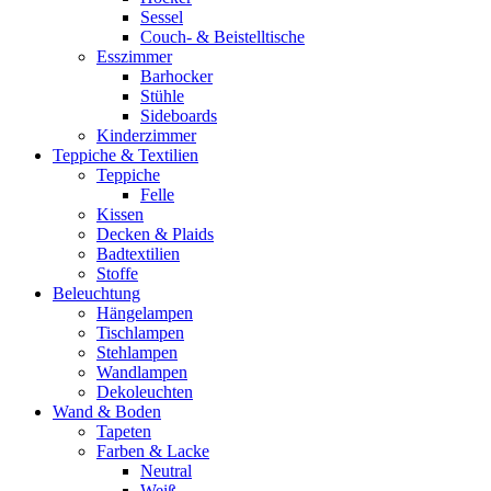
Sessel
Couch- & Beistelltische
Esszimmer
Barhocker
Stühle
Sideboards
Kinderzimmer
Teppiche & Textilien
Teppiche
Felle
Kissen
Decken & Plaids
Badtextilien
Stoffe
Beleuchtung
Hängelampen
Tischlampen
Stehlampen
Wandlampen
Dekoleuchten
Wand & Boden
Tapeten
Farben & Lacke
Neutral
Weiß