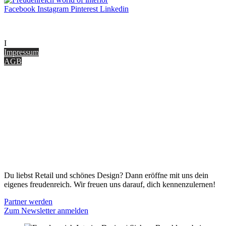
Facebook
Instagram
Pinterest
Linkedin
UNTERNEHMEN
I
nterior Design Blog
Impressum
AGB
ONLINE SHOP
Gutscheine
Versand & Lieferung
Zahlungsmöglichkeiten
Widerrufsbelehrung
Cookie Optionen
Datenschutz
PARTNER WERDEN
Du liebst Retail und schönes Design? Dann eröffne mit uns dein
eigenes freudenreich. Wir freuen uns darauf, dich kennenzulernen!
Partner werden
Zum Newsletter anmelden