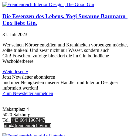
Die Essenzen des Lebens. Yogi Susanne Baumann-
Cox liebt Gin.
31. Juli 2023
Wer seinen Körper entgiften und Krankheiten vorbeugen möchte,
sollte trinken! Und zwar nicht nur Wasser, sondern auch
Gin! Forschern zufolge blockiert die im Gin befindliche
Wacholderbeere
Weiterlesen »
Jetzt Newsletter abonnieren
und über Neuigkeiten unserer Händler und Interior Designer
informiert werden!
Zum Newsletter anmelden
FREUDENREICH world of interior GmbH
Makartplatz 4
5020 Salzburg
Tel.
+43 664 1967447
i
nfo@freudenreich.world