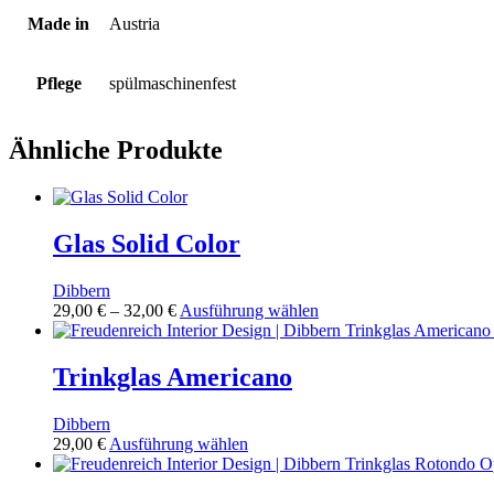
Made in
Austria
Pflege
spülmaschinenfest
Ähnliche Produkte
Glas Solid Color
Dibbern
Preisspanne:
Dieses
29,00
€
–
32,00
€
Ausführung wählen
29,00 €
Produkt
bis
weist
32,00 €
mehrere
Trinkglas Americano
Varianten
auf.
Dibbern
Die
Dieses
29,00
€
Ausführung wählen
Optionen
Produkt
können
weist
auf