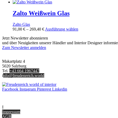
91,00 €
Produkt
können
bis
weist
auf
269,40 €
mehrere
Zalto Weißwein Glas
der
Varianten
Produktseite
auf.
gewählt
Zalto Glas
Die
werden
Preisspanne:
Dieses
91,00
€
–
269,40
€
Ausführung wählen
Optionen
91,00 €
Produkt
können
Jetzt Newsletter abonnieren
bis
weist
auf
und über Neuigkeiten unserer Händler und Interior Designer informie
269,40 €
mehrere
der
Zum Newsletter anmelden
Varianten
Produktseite
FREUDENREICH world of interior GmbH
auf.
gewählt
Die
werden
Makartplatz 4
Optionen
5020 Salzburg
können
Tel.
+43 664 1967447
auf
i
nfo@freudenreich.world
der
Produktseite
gewählt
Facebook
Instagram
Pinterest
Linkedin
werden
UNTERNEHMEN
I
nterior Design Blog
Impressum
AGB