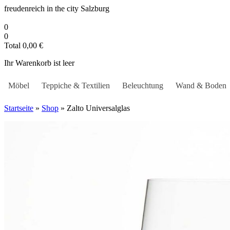
Zum
freudenreich in the city
Salzburg
Inhalt
springen
0
0
Total
0,00
€
Ihr Warenkorb ist leer
Möbel
Teppiche & Textilien
Beleuchtung
Wand & Boden
Startseite
»
Shop
»
Zalto Universalglas