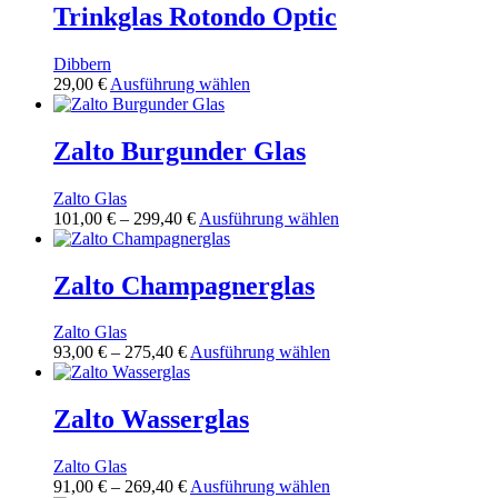
mehrere
Trinkglas Rotondo Optic
der
Varianten
Produktseite
auf.
gewählt
Dibbern
Die
werden
Dieses
29,00
€
Ausführung wählen
Optionen
Produkt
können
weist
auf
mehrere
Zalto Burgunder Glas
der
Varianten
Produktseite
auf.
gewählt
Zalto Glas
Die
werden
Preisspanne:
Dieses
101,00
€
–
299,40
€
Ausführung wählen
Optionen
101,00 €
Produkt
können
bis
weist
auf
299,40 €
mehrere
Zalto Champagnerglas
der
Varianten
Produktseite
auf.
gewählt
Zalto Glas
Die
werden
Preisspanne:
Dieses
93,00
€
–
275,40
€
Ausführung wählen
Optionen
93,00 €
Produkt
können
bis
weist
auf
275,40 €
mehrere
Zalto Wasserglas
der
Varianten
Produktseite
auf.
gewählt
Zalto Glas
Die
werden
Preisspanne:
Dieses
91,00
€
–
269,40
€
Ausführung wählen
Optionen