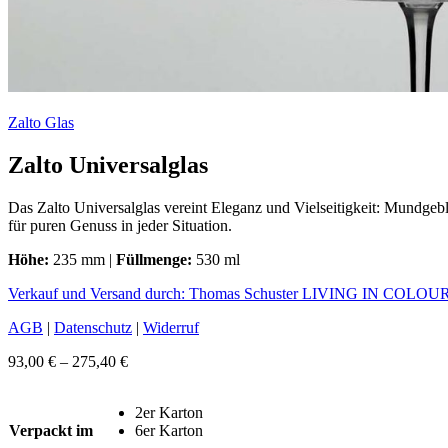
Zalto Glas
Zalto Universalglas
Das Zalto Universalglas vereint Eleganz und Vielseitigkeit: Mundgeb
für puren Genuss in jeder Situation.
Höhe:
235 mm |
Füllmenge:
530 ml
Verkauf und Versand durch: Thomas Schuster LIVING IN COLOU
AGB
|
Datenschutz
|
Widerruf
Preisspanne:
93,00
€
–
275,40
€
93,00 €
bis
2er Karton
275,40 €
Verpackt im
6er Karton