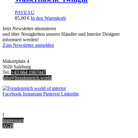
PAVEAU
85,00
€
In den Warenkorb
Jetzt Newsletter abonnieren
und über Neuigkeiten unserer Händler und Interior Designer
informiert werden!
Zum Newsletter anmelden
FREUDENREICH world of interior GmbH
Makartplatz 4
5020 Salzburg
Tel.
+43 664 1967447
i
nfo@freudenreich.world
Facebook
Instagram
Pinterest
Linkedin
UNTERNEHMEN
I
nterior Design Blog
Impressum
AGB
ONLINE SHOP