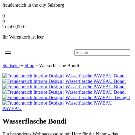
Zum
freudenreich in the city
Salzburg
Inhalt
springen
0
0
Total
0,00
€
Ihr Warenkorb ist leer
Startseite
»
Shop
»
Wasserflasche Bondi
PAVEAU
Wasserflasche Bondi
Ein besonderes Wohnaccessoire mit Herz für die Natur – das