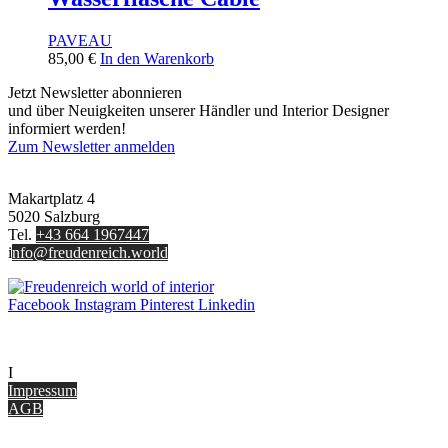
PAVEAU
85,00
€
In den Warenkorb
Jetzt Newsletter abonnieren
und über Neuigkeiten unserer Händler und Interior Designer
informiert werden!
Zum Newsletter anmelden
FREUDENREICH world of interior GmbH
Makartplatz 4
5020 Salzburg
Tel.
+43 664 1967447
i
nfo@freudenreich.world
Facebook
Instagram
Pinterest
Linkedin
UNTERNEHMEN
I
nterior Design Blog
Impressum
AGB
ONLINE SHOP