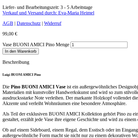
Liefer- und Bearbeitungszeit: 3 - 5 Arbeitstage
Verkauf und Versand durch: Eva-Maria Heimel
AGB
|
Datenschutz
|
Widerruf
99,00
€
Vase BUONI AMICI Pino Menge
In den Warenkorb
Beschreibung
Luigi BUONI AMICI Pino
Die
Pino BUONI AMICI Vase
ist ein außergewöhnliches Designobjek
Materialien mit kunstvoller Handwerkskunst und wird so zum stilvol
ausdrucksstarke Note verleihen. Der markante Holzkopf vollendet die
Akzente und verleiht Wohnräumen eine besondere Atmosphäre.
Als Teil der exklusiven BUONI AMICI Kollektion gehört Pino zu eine
gestaltet, erzählt jede Vase ihre eigene Geschichte und wird zu ein
Ob auf einem Sideboard, einem Regal, dem Esstisch oder im Eingangsb
außergewöhnliche Form macht sie nicht nur zu einem dekorativen Wo