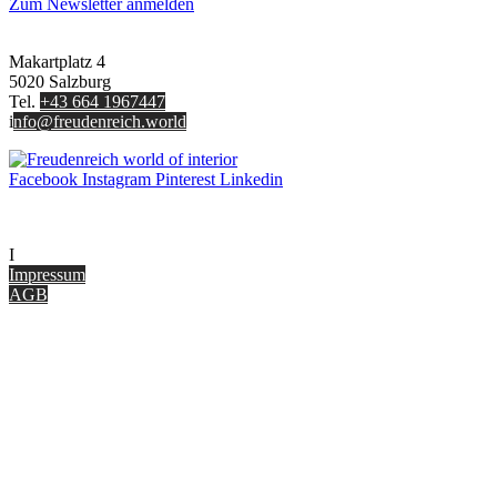
Zum Newsletter anmelden
FREUDENREICH world of interior GmbH
Makartplatz 4
5020 Salzburg
Tel.
+43 664 1967447
i
nfo@freudenreich.world
Facebook
Instagram
Pinterest
Linkedin
UNTERNEHMEN
I
nterior Design Blog
Impressum
AGB
ONLINE SHOP
Gutscheine
Versand & Lieferung
Zahlungsmöglichkeiten
Widerrufsbelehrung
Cookie Optionen
Datenschutz