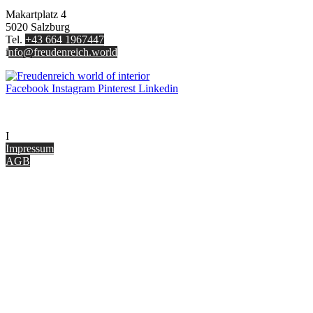
Makartplatz 4
5020 Salzburg
Tel.
+43 664 1967447
i
nfo@freudenreich.world
Facebook
Instagram
Pinterest
Linkedin
UNTERNEHMEN
I
nterior Design Blog
Impressum
AGB
ONLINE SHOP
Gutscheine
Versand & Lieferung
Zahlungsmöglichkeiten
Widerrufsbelehrung
Cookie Optionen
Datenschutz
PARTNER WERDEN