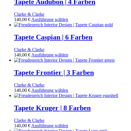
Tapete Audubon | 4 Farben
Clarke & Clarke
Dieses
140,00
€
Ausführung wählen
Produkt
weist
mehrere
Tapete Caspian | 6 Farben
Varianten
auf.
Clarke & Clarke
Die
Dieses
140,00
€
Ausführung wählen
Optionen
Produkt
können
weist
auf
mehrere
Tapete Frontier | 3 Farben
der
Varianten
Produktseite
auf.
gewählt
Clarke & Clarke
Die
werden
Dieses
140,00
€
Ausführung wählen
Optionen
Produkt
können
weist
auf
mehrere
Tapete Kruger | 8 Farben
der
Varianten
Produktseite
auf.
gewählt
Clarke & Clarke
Die
werden
Dieses
140,00
€
Ausführung wählen
Optionen
Produkt