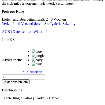
die sich mit verworrenem Blattwerk verschlingen.
Preis pro Rolle
Liefer- und Bearbeitungszeit: 2 - 3 Wochen
Verkauf und Versand durch: Stoffgalerie Salzburg
AGB
|
Datenschutz
|
Widerruf
140,00
€
Artikelfarbe
Zurücksetzen
Tapete
Jungle
In den Warenkorb
Palms
|
Beschreibung
4
Farben
Tapete Jungle Palms | Clarke & Clarke
Menge