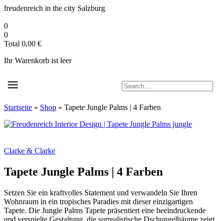
Zum
freudenreich in the city
Salzburg
Inhalt
springen
0
0
Total
0,00
€
Ihr Warenkorb ist leer
Startseite
»
Shop
»
Tapete Jungle Palms | 4 Farben
Clarke & Clarke
Tapete Jungle Palms | 4 Farben
Setzen Sie ein kraftvolles Statement und verwandeln Sie Ihren
Wohnraum in ein tropisches Paradies mit dieser einzigartigen
Tapete. Die Jungle Palms Tapete präsentiert eine beeindruckende
und verspielte Gestaltung, die surrealistische Dschungelbäume zeigt,