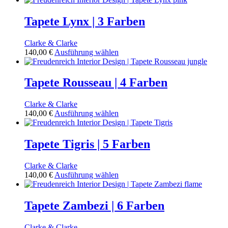
können
weist
auf
mehrere
Tapete Lynx | 3 Farben
der
Varianten
Produktseite
auf.
gewählt
Clarke & Clarke
Die
werden
Dieses
140,00
€
Ausführung wählen
Optionen
Produkt
können
weist
auf
mehrere
Tapete Rousseau | 4 Farben
der
Varianten
Produktseite
auf.
gewählt
Clarke & Clarke
Die
werden
Dieses
140,00
€
Ausführung wählen
Optionen
Produkt
können
weist
auf
mehrere
Tapete Tigris | 5 Farben
der
Varianten
Produktseite
auf.
gewählt
Clarke & Clarke
Die
werden
Dieses
140,00
€
Ausführung wählen
Optionen
Produkt
können
weist
auf
mehrere
Tapete Zambezi | 6 Farben
der
Varianten
Produktseite
auf.
gewählt
Clarke & Clarke