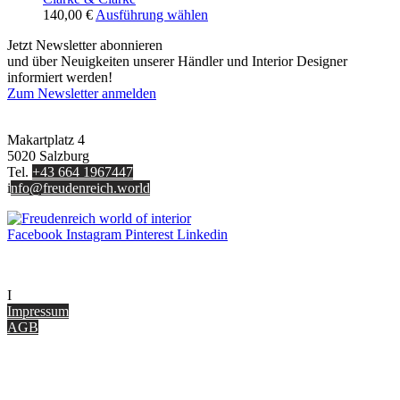
Die
werden
Dieses
140,00
€
Ausführung wählen
Optionen
Produkt
können
Jetzt Newsletter abonnieren
weist
auf
und über Neuigkeiten unserer Händler und Interior Designer
mehrere
der
informiert werden!
Varianten
Produktseite
Zum Newsletter anmelden
auf.
gewählt
FREUDENREICH world of interior GmbH
Die
werden
Optionen
Makartplatz 4
können
5020 Salzburg
auf
Tel.
+43 664 1967447
der
i
nfo@freudenreich.world
Produktseite
gewählt
werden
Facebook
Instagram
Pinterest
Linkedin
UNTERNEHMEN
I
nterior Design Blog
Impressum
AGB
ONLINE SHOP
Gutscheine