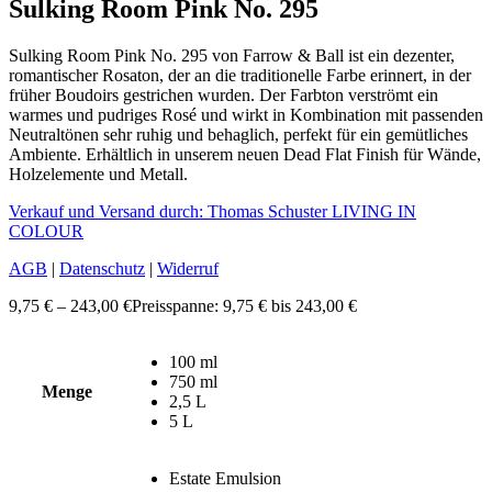
Sulking Room Pink No. 295
Sulking Room Pink No. 295 von Farrow & Ball ist ein dezenter,
romantischer Rosaton, der an die traditionelle Farbe erinnert, in der
früher Boudoirs gestrichen wurden. Der Farbton verströmt ein
warmes und pudriges Rosé und wirkt in Kombination mit passenden
Neutraltönen sehr ruhig und behaglich, perfekt für ein gemütliches
Ambiente. Erhältlich in unserem neuen Dead Flat Finish für Wände,
Holzelemente und Metall.
Verkauf und Versand durch: Thomas Schuster LIVING IN
COLOUR
AGB
|
Datenschutz
|
Widerruf
9,75
€
–
243,00
€
Preisspanne: 9,75 € bis 243,00 €
100 ml
750 ml
Menge
2,5 L
5 L
Estate Emulsion