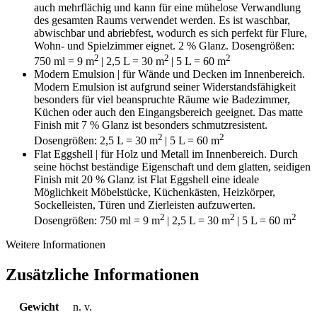
auch mehrflächig und kann für eine mühelose Verwandlung
des gesamten Raums verwendet werden. Es ist waschbar,
abwischbar und abriebfest, wodurch es sich perfekt für Flure,
Wohn- und Spielzimmer eignet. 2 % Glanz. Dosengrößen:
2
2
2
750 ml = 9
m
| 2,5 L = 30
m
| 5 L = 60 m
Modern Emulsion | für Wände und Decken im Innenbereich.
Modern Emulsion ist aufgrund seiner Widerstandsfähigkeit
besonders für viel beanspruchte Räume wie Badezimmer,
Küchen oder auch den Eingangsbereich geeignet. Das matte
Finish mit 7 % Glanz ist besonders schmutzresistent.
2
2
Dosengrößen: 2,5 L = 30 m
| 5 L = 60 m
Flat Eggshell | für Holz und Metall im Innenbereich. Durch
seine höchst beständige Eigenschaft und dem glatten, seidigen
Finish mit 20 % Glanz ist Flat Eggshell eine ideale
Möglichkeit Möbelstücke, Küchenkästen, Heizkörper,
Sockelleisten, Türen und Zierleisten aufzuwerten.
2
2
2
Dosengrößen: 750 ml = 9 m
| 2,5 L = 30 m
| 5 L = 60 m
Weitere Informationen
Zusätzliche Informationen
Gewicht
n. v.