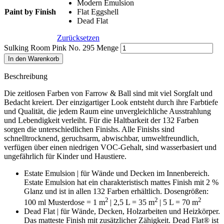
Modern Emulsion
Paint by Finish
Flat Eggshell
Dead Flat
Zurücksetzen
Sulking Room Pink No. 295 Menge
In den Warenkorb
Beschreibung
Die zeitlosen Farben von Farrow & Ball sind mit viel Sorgfalt und
Bedacht kreiert. Der einzigartiger Look entsteht durch ihre Farbtiefe
und Qualität, die jedem Raum eine unvergleichliche Ausstrahlung
und Lebendigkeit verleiht. Für die Haltbarkeit der 132 Farben
sorgen die unterschiedlichen Finishs. Alle Finishs sind
schnelltrocknend, geruchsarm, abwischbar, umweltfreundlich,
verfügen über einen niedrigen VOC-Gehalt, sind wasserbasiert und
ungefährlich für Kinder und Haustiere.
Estate Emulsion | für Wände und Decken im Innenbereich.
Estate Emulsion hat ein charakteristisch mattes Finish mit 2 %
Glanz und ist in allen 132 Farben erhältlich. Dosengrößen:
2
2
2
100 ml Musterdose = 1 m
| 2,5 L = 35 m
| 5 L = 70 m
Dead Flat | für Wände, Decken, Holzarbeiten und Heizkörper.
D
as matteste Finish mit zusätzlicher Zähigkeit. Dead Flat® ist