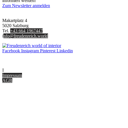
informiert werden!
Zum Newsletter anmelden
FREUDENREICH world of interior GmbH
Makartplatz 4
5020 Salzburg
Tel.
+43 664 1967447
i
nfo@freudenreich.world
Facebook
Instagram
Pinterest
Linkedin
UNTERNEHMEN
I
nterior Design Blog
Impressum
AGB
ONLINE SHOP
Gutscheine
Versand & Lieferung
Zahlungsmöglichkeiten
Widerrufsbelehrung
Cookie Optionen
Datenschutz