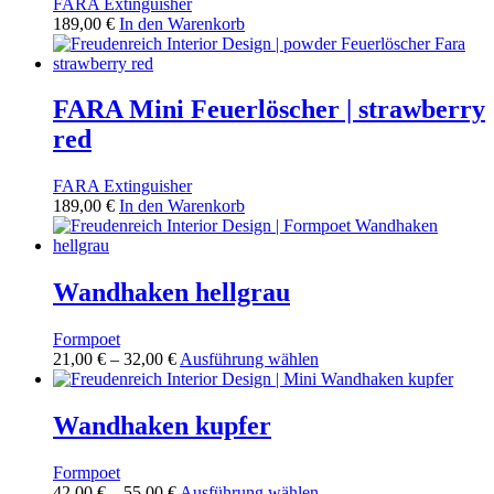
FARA Extinguisher
189,00
€
In den Warenkorb
FARA Mini Feuerlöscher | strawberry
red
FARA Extinguisher
189,00
€
In den Warenkorb
Wandhaken hellgrau
Formpoet
Preisspanne:
Dieses
21,00
€
–
32,00
€
Ausführung wählen
21,00 €
Produkt
bis
weist
32,00 €
mehrere
Wandhaken kupfer
Varianten
auf.
Formpoet
Die
Preisspanne:
Dieses
42,00
€
–
55,00
€
Ausführung wählen