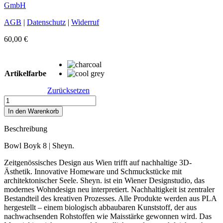
GmbH
AGB
|
Datenschutz
|
Widerruf
60,00
€
Artikelfarbe
Zurücksetzen
Bowl
Boyk
In den Warenkorb
8
Menge
Beschreibung
Bowl Boyk 8 | Sheyn.
Zeitgenössisches Design aus Wien trifft auf nachhaltige 3D-
Ästhetik. Innovative Homeware und Schmuckstücke mit
architektonischer Seele. Sheyn. ist ein Wiener Designstudio, das
modernes Wohndesign neu interpretiert. Nachhaltigkeit ist zentraler
Bestandteil des kreativen Prozesses. Alle Produkte werden aus PLA
hergestellt – einem biologisch abbaubaren Kunststoff, der aus
nachwachsenden Rohstoffen wie Maisstärke gewonnen wird. Das