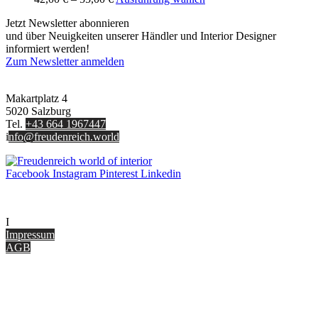
Optionen
42,00 €
Produkt
können
Jetzt Newsletter abonnieren
bis
weist
auf
und über Neuigkeiten unserer Händler und Interior Designer
55,00 €
mehrere
der
informiert werden!
Varianten
Produktseite
Zum Newsletter anmelden
auf.
gewählt
FREUDENREICH world of interior GmbH
Die
werden
Optionen
Makartplatz 4
können
5020 Salzburg
auf
Tel.
+43 664 1967447
der
i
nfo@freudenreich.world
Produktseite
gewählt
werden
Facebook
Instagram
Pinterest
Linkedin
UNTERNEHMEN
I
nterior Design Blog
Impressum
AGB
ONLINE SHOP
Gutscheine
Versand & Lieferung